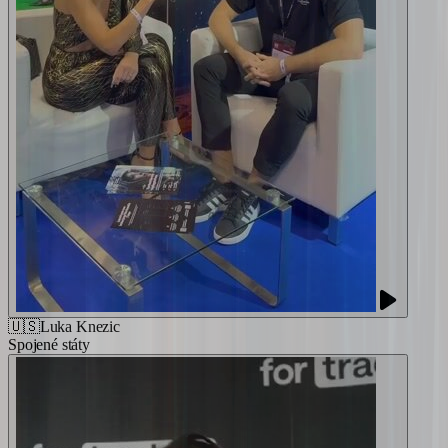
🇺🇸
Luka Knezic
Spojené státy