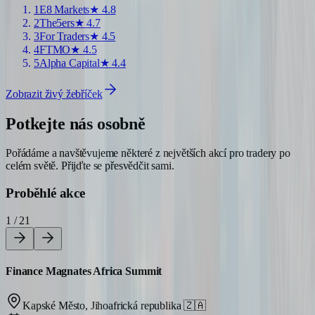
1
E8 Markets
★
4.8
2
The5ers
★
4.7
3
For Traders
★
4.5
4
FTMO
★
4.5
5
Alpha Capital
★
4.4
Zobrazit živý žebříček
Potkejte nás osobně
Pořádáme a navštěvujeme některé z největších akcí pro tradery po
celém světě. Přijďte se přesvědčit sami.
Proběhlé akce
1 / 21
Finance Magnates Africa Summit
Kapské Město, Jihoafrická republika
🇿🇦