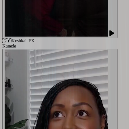
🇨🇦
Koshkah FX
Kanada