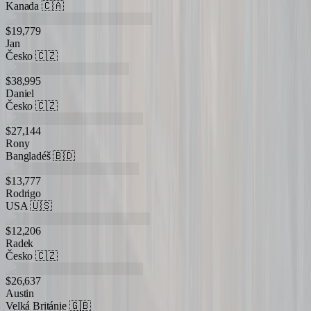
Kanada
🇨🇦
$19,779
Jan
Česko
🇨🇿
$38,995
Daniel
Česko
🇨🇿
$27,144
Rony
Bangladéš
🇧🇩
$13,777
Rodrigo
USA
🇺🇸
$12,206
Radek
Česko
🇨🇿
$26,637
Austin
Velká Británie
🇬🇧