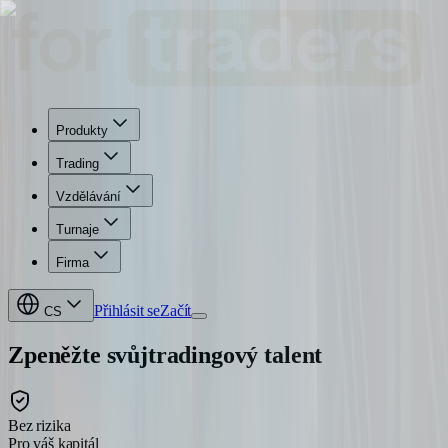
Produkty
Trading
Vzdělávání
Turnaje
Firma
Přihlásit se
Začít
CS
Zpeněžte svůj
tradingový talent
Bez rizika
Pro váš kapitál