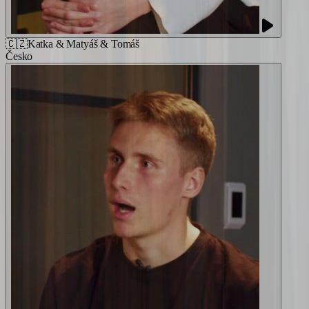
🇨🇿
Katka & Matyáš & Tomáš
Česko