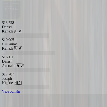
$13,758
Daniel
Kanada
🇨🇦
$10,905
Guillaume
Kanada
🇨🇦
$16,111
Dinesh
Austrálie
🇦🇺
$17,707
Joseph
Nigérie
🇳🇬
Více odměn