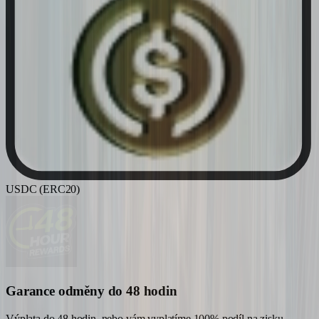
USDC (ERC20)
Garance odměny do 48 hodin
Výplata do 48 hodin, nebo vám vyplatíme 100% podíl na zisku