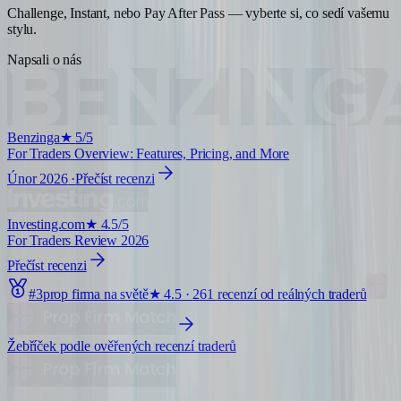
Challenge, Instant, nebo Pay After Pass — vyberte si, co sedí vašemu
stylu.
Napsali o nás
Benzinga
★
5/5
For Traders Overview: Features, Pricing, and More
Únor 2026
·
Přečíst recenzi
Investing.com
★
4.5/5
For Traders Review 2026
Přečíst recenzi
#
3
prop firma na světě
★
4.5
·
261
recenzí od reálných traderů
Žebříček podle ověřených recenzí traderů