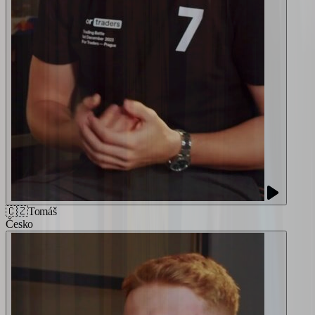
🇨🇿
Tomáš
Česko