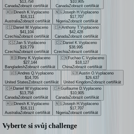
$13,758
$10,905
Canada
Zobrazit certifikát
Canada
Zobrazit certifikát
🇦🇺
Dinesh K.
Vyplaceno
🇳🇬
Joseph H.
Vyplaceno
$16,111
$17,707
Australia
Zobrazit certifikát
Nigeria
Zobrazit certifikát
🇨🇿
Daniel M.
Vyplaceno
🇨🇦
Anthony T.
Vyplaceno
$41,104
$42,428
Czechia
Zobrazit certifikát
Canada
Zobrazit certifikát
🇨🇿
Jan S.
Vyplaceno
🇨🇿
Daniel K.
Vyplaceno
$19,779
$38,995
Czechia
Zobrazit certifikát
Czechia
Zobrazit certifikát
🇧🇩
Rony K.
Vyplaceno
🇨🇳
Fuchao C.
Vyplaceno
$27,144
$18,127
Bangladesh
Zobrazit certifikát
China
Zobrazit certifikát
🇺🇸
Andres Q.
Vyplaceno
🇬🇧
Austin O.
Vyplaceno
$14,705
$26,637
United States
Zobrazit certifikát
United Kingdom
Zobrazit certifikát
🇨🇦
Daniel W.
Vyplaceno
🇨🇦
Guillaume D.
Vyplaceno
$13,758
$10,905
Canada
Zobrazit certifikát
Canada
Zobrazit certifikát
🇦🇺
Dinesh K.
Vyplaceno
🇳🇬
Joseph H.
Vyplaceno
$16,111
$17,707
Australia
Zobrazit certifikát
Nigeria
Zobrazit certifikát
Vyberte si svůj
challenge