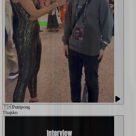
🇹🇭
Puttipong
Thajsko