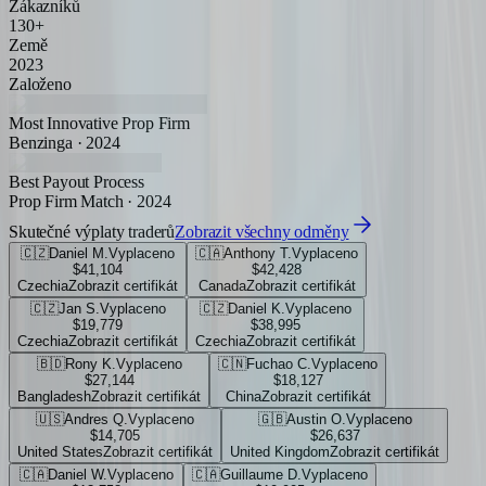
Zákazníků
130+
Země
2023
Založeno
Most Innovative Prop Firm
Benzinga · 2024
Best Payout Process
Prop Firm Match · 2024
Skutečné výplaty traderů
Zobrazit všechny odměny
🇨🇿
Daniel M.
Vyplaceno
🇨🇦
Anthony T.
Vyplaceno
$41,104
$42,428
Czechia
Zobrazit certifikát
Canada
Zobrazit certifikát
🇨🇿
Jan S.
Vyplaceno
🇨🇿
Daniel K.
Vyplaceno
$19,779
$38,995
Czechia
Zobrazit certifikát
Czechia
Zobrazit certifikát
🇧🇩
Rony K.
Vyplaceno
🇨🇳
Fuchao C.
Vyplaceno
$27,144
$18,127
Bangladesh
Zobrazit certifikát
China
Zobrazit certifikát
🇺🇸
Andres Q.
Vyplaceno
🇬🇧
Austin O.
Vyplaceno
$14,705
$26,637
United States
Zobrazit certifikát
United Kingdom
Zobrazit certifikát
🇨🇦
Daniel W.
Vyplaceno
🇨🇦
Guillaume D.
Vyplaceno