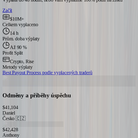
Začít
$10M+
Celkem vyplaceno
14 h
Prům. doba výplaty
Až 90 %
Profit Split
Crypto, Rise
Metody výplaty
Best Payout Process podle vyplacených traderů
Odměny a příběhy úspěchu
$41,104
Daniel
Česko
🇨🇿
$42,428
Anthony