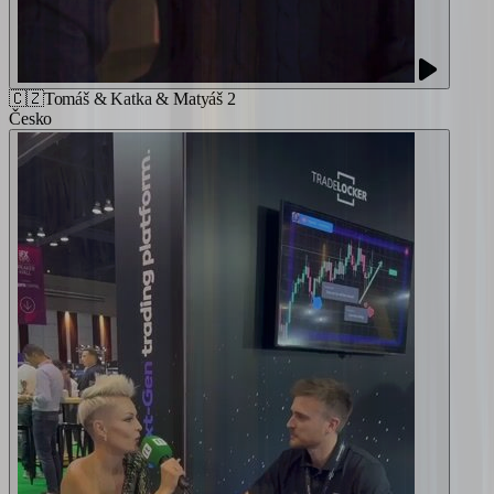
🇨🇿
Tomáš & Katka & Matyáš 2
Česko