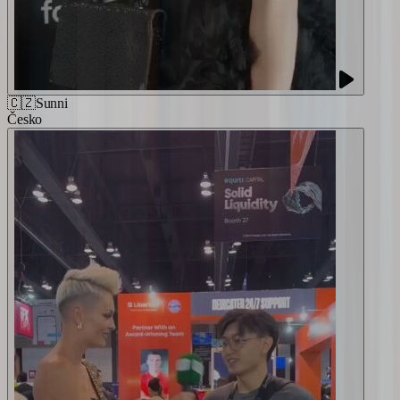
🇨🇿
Sunni
Česko