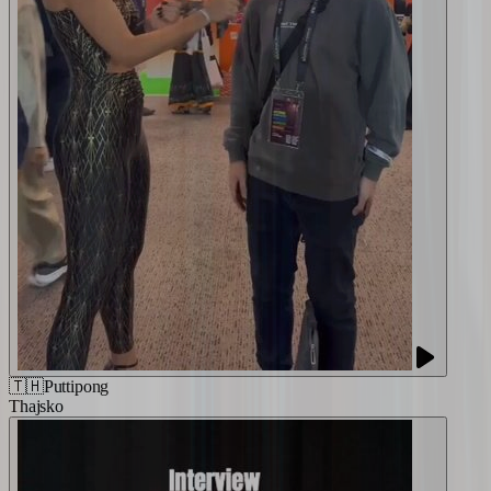
🇹🇭
Puttipong
Thajsko