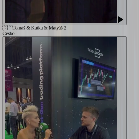
🇨🇿
Tomáš & Katka & Matyáš 2
Česko