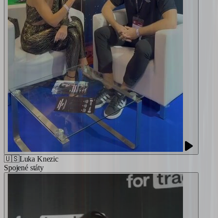
🇺🇸
Luka Knezic
Spojené státy