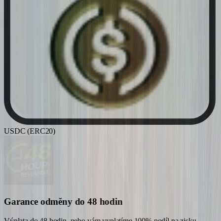
USDC (ERC20)
Garance odměny do 48 hodin
Výplata do 48 hodin, nebo vám vyplatíme 100% podíl na zisku