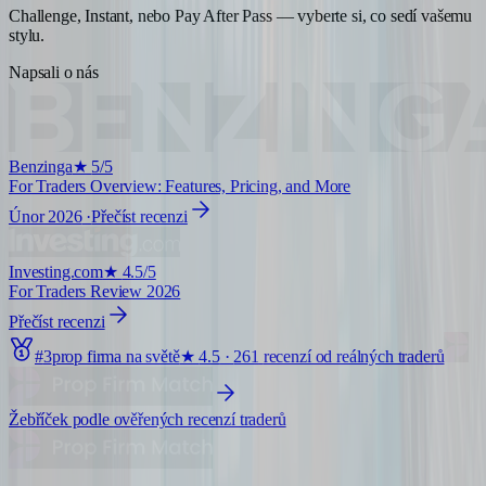
Challenge, Instant, nebo Pay After Pass — vyberte si, co sedí vašemu
stylu.
Napsali o nás
Benzinga
★
5/5
For Traders Overview: Features, Pricing, and More
Únor 2026
·
Přečíst recenzi
Investing.com
★
4.5/5
For Traders Review 2026
Přečíst recenzi
#
3
prop firma na světě
★
4.5
·
261
recenzí od reálných traderů
Žebříček podle ověřených recenzí traderů