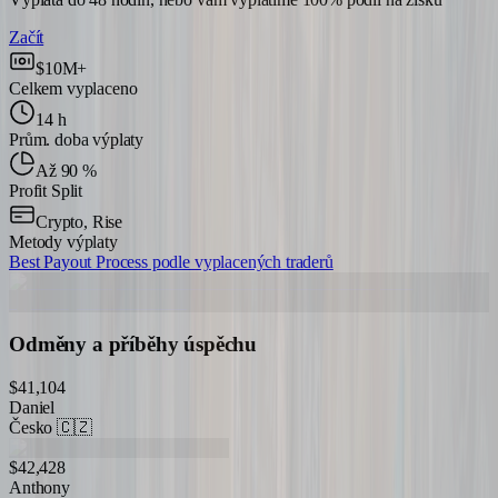
Začít
$10M+
Celkem vyplaceno
14 h
Prům. doba výplaty
Až 90 %
Profit Split
Crypto, Rise
Metody výplaty
Best Payout Process podle vyplacených traderů
Odměny a příběhy úspěchu
$41,104
Daniel
Česko
🇨🇿
$42,428
Anthony