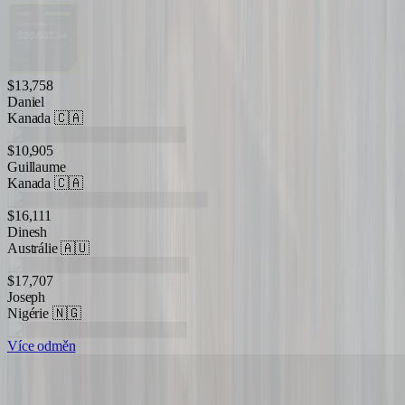
$13,758
Daniel
Kanada
🇨🇦
$10,905
Guillaume
Kanada
🇨🇦
$16,111
Dinesh
Austrálie
🇦🇺
$17,707
Joseph
Nigérie
🇳🇬
Více odměn