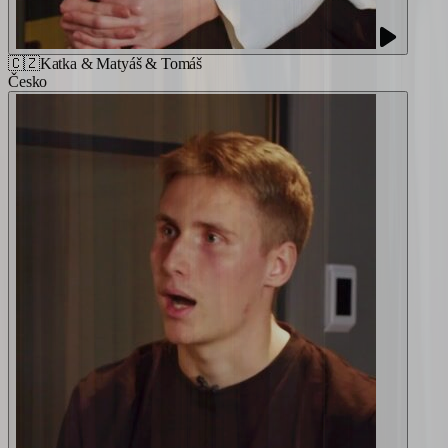
🇨🇿
Katka & Matyáš & Tomáš
Česko