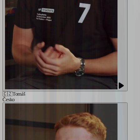
🇨🇿
Tomáš
Česko