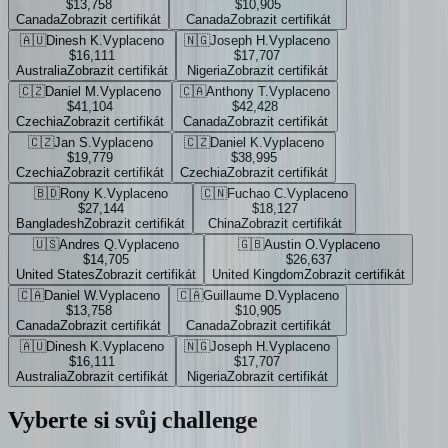
$13,758
$10,905
Canada
Zobrazit certifikát
Canada
Zobrazit certifikát
🇦🇺
Dinesh K.
Vyplaceno
🇳🇬
Joseph H.
Vyplaceno
$16,111
$17,707
Australia
Zobrazit certifikát
Nigeria
Zobrazit certifikát
🇨🇿
Daniel M.
Vyplaceno
🇨🇦
Anthony T.
Vyplaceno
$41,104
$42,428
Czechia
Zobrazit certifikát
Canada
Zobrazit certifikát
🇨🇿
Jan S.
Vyplaceno
🇨🇿
Daniel K.
Vyplaceno
$19,779
$38,995
Czechia
Zobrazit certifikát
Czechia
Zobrazit certifikát
🇧🇩
Rony K.
Vyplaceno
🇨🇳
Fuchao C.
Vyplaceno
$27,144
$18,127
Bangladesh
Zobrazit certifikát
China
Zobrazit certifikát
🇺🇸
Andres Q.
Vyplaceno
🇬🇧
Austin O.
Vyplaceno
$14,705
$26,637
United States
Zobrazit certifikát
United Kingdom
Zobrazit certifikát
🇨🇦
Daniel W.
Vyplaceno
🇨🇦
Guillaume D.
Vyplaceno
$13,758
$10,905
Canada
Zobrazit certifikát
Canada
Zobrazit certifikát
🇦🇺
Dinesh K.
Vyplaceno
🇳🇬
Joseph H.
Vyplaceno
$16,111
$17,707
Australia
Zobrazit certifikát
Nigeria
Zobrazit certifikát
Vyberte si svůj
challenge