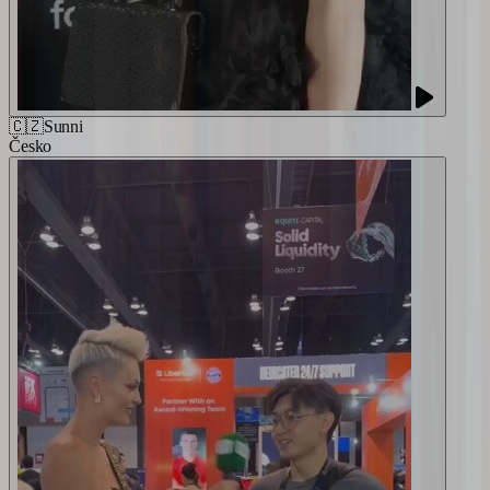
🇨🇿
Sunni
Česko