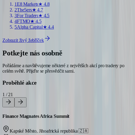
1
E8 Markets
★
4.8
2
The5ers
★
4.7
3
For Traders
★
4.5
4
FTMO
★
4.5
5
Alpha Capital
★
4.4
Zobrazit živý žebříček
Potkejte nás osobně
Pořádáme a navštěvujeme některé z největších akcí pro tradery po
celém světě. Přijďte se přesvědčit sami.
Proběhlé akce
1 / 21
Finance Magnates Africa Summit
Kapské Město, Jihoafrická republika
🇿🇦