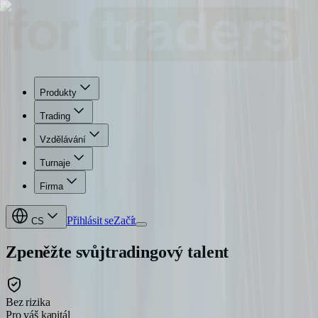
Produkty
Trading
Vzdělávání
Turnaje
Firma
Přihlásit se
Začít
CS
Zpeněžte svůj
tradingový talent
Bez rizika
Pro váš kapitál