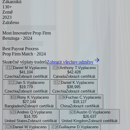
Zákazníků
130+
Země
2023
Založeno
Most Innovative Prop Firm
Benzinga · 2024
Best Payout Process
Prop Firm Match · 2024
Skutečné výplaty traderů
Zobrazit všechny odměny
🇨🇿
Daniel M.
Vyplaceno
🇨🇦
Anthony T.
Vyplaceno
$41,104
$42,428
Czechia
Zobrazit certifikát
Canada
Zobrazit certifikát
🇨🇿
Jan S.
Vyplaceno
🇨🇿
Daniel K.
Vyplaceno
$19,779
$38,995
Czechia
Zobrazit certifikát
Czechia
Zobrazit certifikát
🇧🇩
Rony K.
Vyplaceno
🇨🇳
Fuchao C.
Vyplaceno
$27,144
$18,127
Bangladesh
Zobrazit certifikát
China
Zobrazit certifikát
🇺🇸
Andres Q.
Vyplaceno
🇬🇧
Austin O.
Vyplaceno
$14,705
$26,637
United States
Zobrazit certifikát
United Kingdom
Zobrazit certifikát
🇨🇦
Daniel W.
Vyplaceno
🇨🇦
Guillaume D.
Vyplaceno