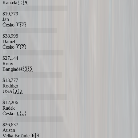
Kanada
🇨🇦
$19,779
Jan
Česko
🇨🇿
$38,995
Daniel
Česko
🇨🇿
$27,144
Rony
Bangladéš
🇧🇩
$13,777
Rodrigo
USA
🇺🇸
$12,206
Radek
Česko
🇨🇿
$26,637
Austin
Velká Británie
🇬🇧