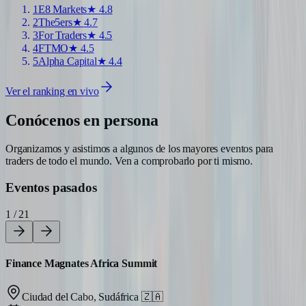
1
E8 Markets
★
4.8
2
The5ers
★
4.7
3
For Traders
★
4.5
4
FTMO
★
4.5
5
Alpha Capital
★
4.4
Ver el ranking en vivo
Conócenos en persona
Organizamos y asistimos a algunos de los mayores eventos para
traders de todo el mundo. Ven a comprobarlo por ti mismo.
Eventos pasados
1 / 21
Finance Magnates Africa Summit
Ciudad del Cabo, Sudáfrica
🇿🇦