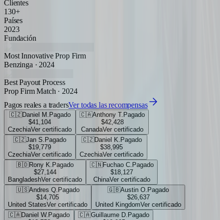
Clientes
130+
Países
2023
Fundación
Most Innovative Prop Firm
Benzinga · 2024
Best Payout Process
Prop Firm Match · 2024
Pagos reales a traders
Ver todas las recompensas
🇨🇿
Daniel M.
Pagado
🇨🇦
Anthony T.
Pagado
$41,104
$42,428
Czechia
Ver certificado
Canada
Ver certificado
🇨🇿
Jan S.
Pagado
🇨🇿
Daniel K.
Pagado
$19,779
$38,995
Czechia
Ver certificado
Czechia
Ver certificado
🇧🇩
Rony K.
Pagado
🇨🇳
Fuchao C.
Pagado
$27,144
$18,127
Bangladesh
Ver certificado
China
Ver certificado
🇺🇸
Andres Q.
Pagado
🇬🇧
Austin O.
Pagado
$14,705
$26,637
United States
Ver certificado
United Kingdom
Ver certificado
🇨🇦
Daniel W.
Pagado
🇨🇦
Guillaume D.
Pagado