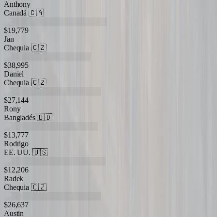
Anthony
Canadá
🇨🇦
$19,779
Jan
Chequia
🇨🇿
$38,995
Daniel
Chequia
🇨🇿
$27,144
Rony
Bangladés
🇧🇩
$13,777
Rodrigo
EE. UU.
🇺🇸
$12,206
Radek
Chequia
🇨🇿
$26,637
Austin