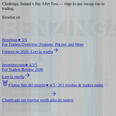
Challenge, Instant o Pay After Pass — elige lo que encaja con tu
trading.
Reseñas en
Benzinga
★
5/5
For Traders Overview: Features, Pricing, and More
Febrero de 2026
·
Leer la reseña
Investing.com
★
4.5/5
For Traders Review 2026
Leer la reseña
#
3
prop firm del mundo
★
4.5
·
261
reseñas de traders reales
Clasificado por reseñas verificadas de traders