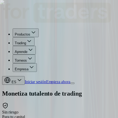
Productos
Trading
Aprende
Torneos
Empresa
Iniciar sesión
Empieza ahora
ES
Monetiza tu
talento de trading
Sin riesgo
Para tu capital