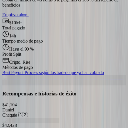
beneficios
Empieza ahora
$10M+
Total pagado
14h
Tiempo medio de pago
Hasta el 90 %
Profit Split
Cripto, Rise
Métodos de pago
Best Payout Process según los traders que ya han cobrado
Recompensas e historias de éxito
$41,104
Daniel
Chequia
🇨🇿
$42,428