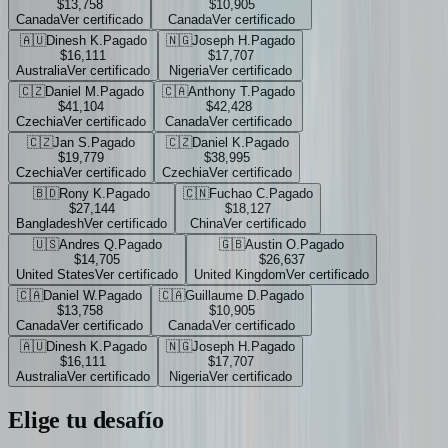
$13,758
$10,905
Canada
Ver certificado
Canada
Ver certificado
🇦🇺
Dinesh K.
Pagado
🇳🇬
Joseph H.
Pagado
$16,111
$17,707
Australia
Ver certificado
Nigeria
Ver certificado
🇨🇿
Daniel M.
Pagado
🇨🇦
Anthony T.
Pagado
$41,104
$42,428
Czechia
Ver certificado
Canada
Ver certificado
🇨🇿
Jan S.
Pagado
🇨🇿
Daniel K.
Pagado
$19,779
$38,995
Czechia
Ver certificado
Czechia
Ver certificado
🇧🇩
Rony K.
Pagado
🇨🇳
Fuchao C.
Pagado
$27,144
$18,127
Bangladesh
Ver certificado
China
Ver certificado
🇺🇸
Andres Q.
Pagado
🇬🇧
Austin O.
Pagado
$14,705
$26,637
United States
Ver certificado
United Kingdom
Ver certificado
🇨🇦
Daniel W.
Pagado
🇨🇦
Guillaume D.
Pagado
$13,758
$10,905
Canada
Ver certificado
Canada
Ver certificado
🇦🇺
Dinesh K.
Pagado
🇳🇬
Joseph H.
Pagado
$16,111
$17,707
Australia
Ver certificado
Nigeria
Ver certificado
Elige tu
desafío