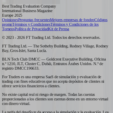
Best Trading Evaluation Company
International Business Magazine
Europe 2025
Opiniones
Preguntas frecuentes
Mejores empresas de fondeo
Códigos
promo
Términos y Condiciones
Términos y Condiciones de los
Torneos
Política de Privacidad
Kit de Prensa
© 2023 - 2026 FT Trading Ltd. Todos los derechos reservados.
FT Trading Ltd. — The Sotheby Building, Rodney Village, Rodney
Bay, Gros-Islet, Santa Lucía.
BLN Tech Club DMCC — Goldcrest Executive Building, Oficina
n.º 1210, JLT, Cluster C, Dubái, Emiratos Árabes Unidos. N.º de
registro DMCC196633.
For Traders es una empresa SaaS de simulación y evaluación de
trading con fines educativos que no acepta depósitos de clientes ni
ofrece servicios financieros a clientes.
No existe capital real ni riesgo de margen. Todas las cuentas
proporcionadas a los clientes son cuentas demo en un entorno virtual
con dinero virtual.
La tarifa del desafío te da acceso a la simulación y la evaluación. Los