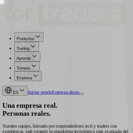
Productos
Trading
Aprende
Torneos
Empresa
Iniciar sesión
Empieza ahora
ES
Una empresa real.
Personas reales.
Nuestro equipo, liderado por emprendedores tech y traders con
experiencia, está creando la plataforma tecnológica más avanzada del