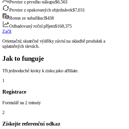
Provize z prvního nákupu
$6,563
Provize z opakovaných objednávek
$7,031
Bonus ze subafiliací
$438
Odhadovaný roční příjem
$168,375
Začít
Orientační; skutečné výdělky závisí na skladbě produktů a
uplatněných slevách.
Jak to funguje
Tři jednoduché kroky k zisku jako affiliate.
1
Registrace
Formulář na 2 minuty
2
Získejte referenční odkaz