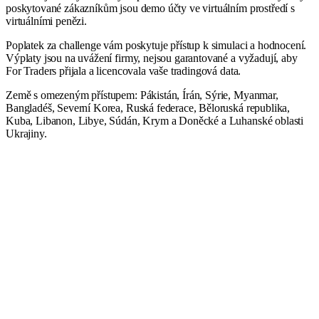
poskytované zákazníkům jsou demo účty ve virtuálním prostředí s
virtuálními penězi.
Poplatek za challenge vám poskytuje přístup k simulaci a hodnocení.
Výplaty jsou na uvážení firmy, nejsou garantované a vyžadují, aby
For Traders přijala a licencovala vaše tradingová data.
Země s omezeným přístupem: Pákistán, Írán, Sýrie, Myanmar,
Bangladéš, Severní Korea, Ruská federace, Běloruská republika,
Kuba, Libanon, Libye, Súdán, Krym a Doněcké a Luhanské oblasti
Ukrajiny.