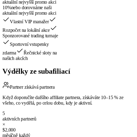
aktuální nejvyšší promo akci
10%
nebo dorovnáme naši
aktuální nejvyšší promo akci
Vlastní VIP manažer
Rozpočet na lokální akce
Sponzorované trading turnaje
Sportovní vstupenky
zdarma
Řečnické sloty na
našich akcích
Výdělky ze subafiliací
Partner získává partnera
Když doporučíte dalšího affiliate partnera, získáváte 10–15 % ze
všeho, co vydělá, po celou dobu, kdy je aktivní.
5
aktivních partnerů
×
$2,000
měsíčně každý