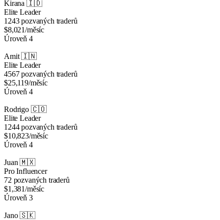
Kirana
🇮🇩
Elite Leader
1243 pozvaných traderů
$8,021
/měsíc
Úroveň 4
Amit
🇮🇳
Elite Leader
4567 pozvaných traderů
$25,119
/měsíc
Úroveň 4
Rodrigo
🇨🇴
Elite Leader
1244 pozvaných traderů
$10,823
/měsíc
Úroveň 4
Juan
🇲🇽
Pro Influencer
72 pozvaných traderů
$1,381
/měsíc
Úroveň 3
Jano
🇸🇰