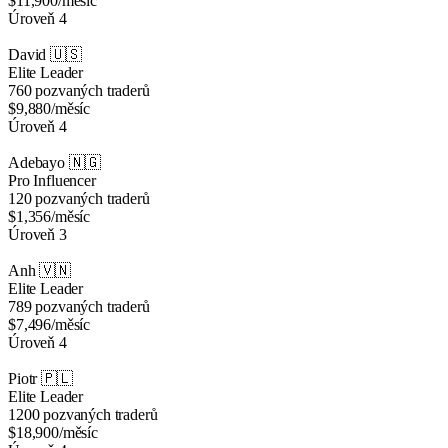
$11,900
/měsíc
Úroveň 4
David
🇺🇸
Elite Leader
760 pozvaných traderů
$9,880
/měsíc
Úroveň 4
Adebayo
🇳🇬
Pro Influencer
120 pozvaných traderů
$1,356
/měsíc
Úroveň 3
Anh
🇻🇳
Elite Leader
789 pozvaných traderů
$7,496
/měsíc
Úroveň 4
Piotr
🇵🇱
Elite Leader
1200 pozvaných traderů
$18,900
/měsíc