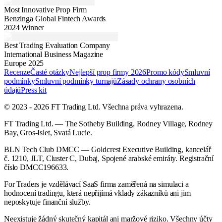
Most Innovative Prop Firm
Benzinga Global Fintech Awards
2024 Winner
Best Trading Evaluation Company
International Business Magazine
Europe 2025
Recenze
Časté otázky
Nejlepší prop firmy 2026
Promo kódy
Smluvní
podmínky
Smluvní podmínky turnajů
Zásady ochrany osobních
údajů
Press kit
© 2023 - 2026 FT Trading Ltd. Všechna práva vyhrazena.
FT Trading Ltd. — The Sotheby Building, Rodney Village, Rodney
Bay, Gros-Islet, Svatá Lucie.
BLN Tech Club DMCC — Goldcrest Executive Building, kancelář
č. 1210, JLT, Cluster C, Dubaj, Spojené arabské emiráty. Registrační
číslo DMCC196633.
For Traders je vzdělávací SaaS firma zaměřená na simulaci a
hodnocení tradingu, která nepřijímá vklady zákazníků ani jim
neposkytuje finanční služby.
Neexistuje žádný skutečný kapitál ani maržové riziko. Všechny účty