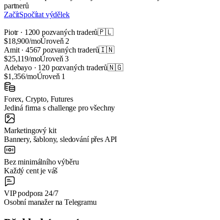
partnerů
Začít
Spočítat výdělek
Piotr · 1200 pozvaných traderů
🇵🇱
$18,900/mo
Úroveň 2
Amit · 4567 pozvaných traderů
🇮🇳
$25,119/mo
Úroveň 3
Adebayo · 120 pozvaných traderů
🇳🇬
$1,356/mo
Úroveň 1
Forex, Crypto, Futures
Jediná firma s challenge pro všechny
Marketingový kit
Bannery, šablony, sledování přes API
Bez minimálního výběru
Každý cent je váš
VIP podpora 24/7
Osobní manažer na Telegramu