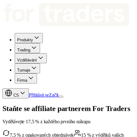
Produkty
Trading
Vzdělávání
Turnaje
Firma
Přihlásit se
Začít
CS
Staňte se affiliate partnerem For Traders
Vydělávejte 17,5 % z každého prvního nákupu
7,5 % z opakovaných objednávek
15 % z výdělků vašich