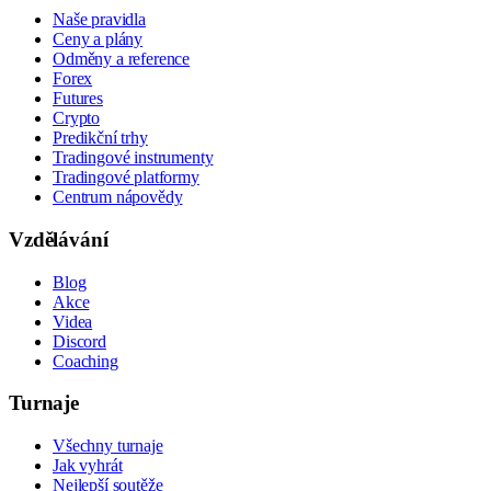
Naše pravidla
Ceny a plány
Odměny a reference
Forex
Futures
Crypto
Predikční trhy
Tradingové instrumenty
Tradingové platformy
Centrum nápovědy
Vzdělávání
Blog
Akce
Videa
Discord
Coaching
Turnaje
Všechny turnaje
Jak vyhrát
Nejlepší soutěže