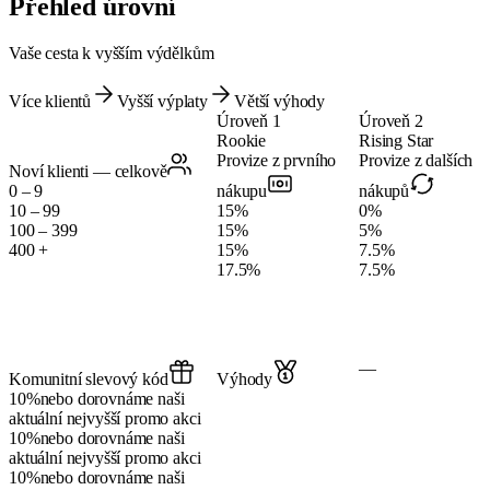
Přehled úrovní
Vaše cesta k vyšším výdělkům
Více klientů
Vyšší výplaty
Větší výhody
Úroveň 1
Úroveň 2
Rookie
Rising Star
Provize z prvního
Provize z dalších
Noví klienti — celkově
0 – 9
nákupu
nákupů
10 – 99
15%
0%
100 – 399
15%
5%
400 +
15%
7.5%
17.5%
7.5%
—
Komunitní slevový kód
Výhody
10%
nebo dorovnáme naši
aktuální nejvyšší promo akci
10%
nebo dorovnáme naši
aktuální nejvyšší promo akci
10%
nebo dorovnáme naši