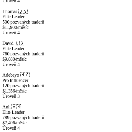
Úroveň 4
Thomas
🇺🇸
Elite Leader
500 pozvaných traderů
$11,900
/měsíc
Úroveň 4
David
🇺🇸
Elite Leader
760 pozvaných traderů
$9,880
/měsíc
Úroveň 4
Adebayo
🇳🇬
Pro Influencer
120 pozvaných traderů
$1,356
/měsíc
Úroveň 3
Anh
🇻🇳
Elite Leader
789 pozvaných traderů
$7,496
/měsíc
Úroveň 4