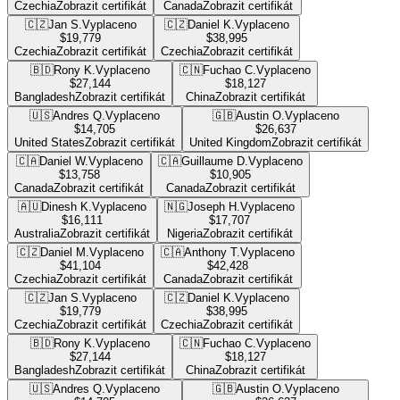
Czechia
Zobrazit certifikát
Canada
Zobrazit certifikát
🇨🇿
Jan S.
Vyplaceno
🇨🇿
Daniel K.
Vyplaceno
$19,779
$38,995
Czechia
Zobrazit certifikát
Czechia
Zobrazit certifikát
🇧🇩
Rony K.
Vyplaceno
🇨🇳
Fuchao C.
Vyplaceno
$27,144
$18,127
Bangladesh
Zobrazit certifikát
China
Zobrazit certifikát
🇺🇸
Andres Q.
Vyplaceno
🇬🇧
Austin O.
Vyplaceno
$14,705
$26,637
United States
Zobrazit certifikát
United Kingdom
Zobrazit certifikát
🇨🇦
Daniel W.
Vyplaceno
🇨🇦
Guillaume D.
Vyplaceno
$13,758
$10,905
Canada
Zobrazit certifikát
Canada
Zobrazit certifikát
🇦🇺
Dinesh K.
Vyplaceno
🇳🇬
Joseph H.
Vyplaceno
$16,111
$17,707
Australia
Zobrazit certifikát
Nigeria
Zobrazit certifikát
🇨🇿
Daniel M.
Vyplaceno
🇨🇦
Anthony T.
Vyplaceno
$41,104
$42,428
Czechia
Zobrazit certifikát
Canada
Zobrazit certifikát
🇨🇿
Jan S.
Vyplaceno
🇨🇿
Daniel K.
Vyplaceno
$19,779
$38,995
Czechia
Zobrazit certifikát
Czechia
Zobrazit certifikát
🇧🇩
Rony K.
Vyplaceno
🇨🇳
Fuchao C.
Vyplaceno
$27,144
$18,127
Bangladesh
Zobrazit certifikát
China
Zobrazit certifikát
🇺🇸
Andres Q.
Vyplaceno
🇬🇧
Austin O.
Vyplaceno