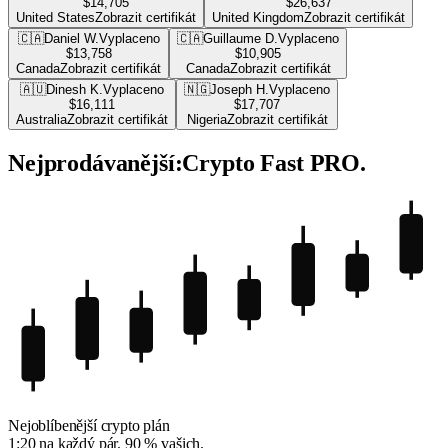
$14,705
$26,637
United States
Zobrazit certifikát
United Kingdom
Zobrazit certifikát
🇨🇦
Daniel W.
Vyplaceno
🇨🇦
Guillaume D.
Vyplaceno
$13,758
$10,905
Canada
Zobrazit certifikát
Canada
Zobrazit certifikát
🇦🇺
Dinesh K.
Vyplaceno
🇳🇬
Joseph H.
Vyplaceno
$16,111
$17,707
Australia
Zobrazit certifikát
Nigeria
Zobrazit certifikát
Nejprodávanější:
Crypto Fast PRO.
Nejoblíbenější crypto plán
1:20 na každý pár. 90 % vašich.