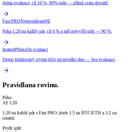
Jedna evaluace, cíl 10 %, 80% split — přímá cesta dovnitř.
Fast PRO
Nejprodávanější
Páka 1:20 na každý pár, cíl 6 % a náš nejvyšší split — 90 %.
Instant
Přeskočte evaluaci
Demo fundovaný crypto účet od prvního dne — bez evaluace.
Pravidla
na rovinu.
Páka
Až 1:20
1:20 na každý pár s Fast PRO; jinde 1:5 na BTC/ETH a 1:2 na
ostatní.
Profit split