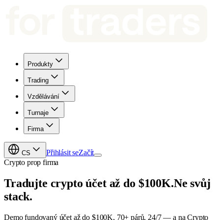
Produkty
Trading
Vzdělávání
Turnaje
Firma
Přihlásit se
Začít
CS
Crypto prop firma
Tradujte crypto účet až do $100K.
Ne svůj
stack.
Demo fundovaný účet až do $100K, 70+ párů, 24/7 — a na Crypto