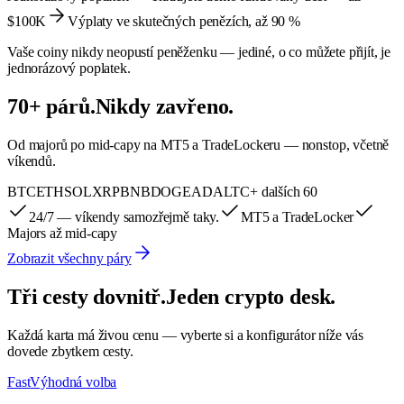
$100K
Výplaty ve skutečných penězích, až 90 %
Vaše coiny nikdy neopustí peněženku — jediné, o co můžete přijít, je
jednorázový poplatek.
70+ párů.
Nikdy zavřeno.
Od majorů po mid-capy na MT5 a TradeLockeru — nonstop, včetně
víkendů.
BTC
ETH
SOL
XRP
BNB
DOGE
ADA
LTC
+ dalších 60
24/7 — víkendy samozřejmě taky.
MT5 a TradeLocker
Majors až mid-capy
Zobrazit všechny páry
Tři cesty dovnitř.
Jeden crypto desk.
Každá karta má živou cenu — vyberte si a konfigurátor níže vás
dovede zbytkem cesty.
Fast
Výhodná volba