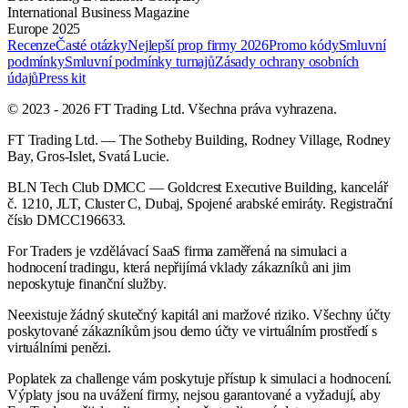
International Business Magazine
Europe 2025
Recenze
Časté otázky
Nejlepší prop firmy 2026
Promo kódy
Smluvní
podmínky
Smluvní podmínky turnajů
Zásady ochrany osobních
údajů
Press kit
© 2023 - 2026 FT Trading Ltd. Všechna práva vyhrazena.
FT Trading Ltd. — The Sotheby Building, Rodney Village, Rodney
Bay, Gros-Islet, Svatá Lucie.
BLN Tech Club DMCC — Goldcrest Executive Building, kancelář
č. 1210, JLT, Cluster C, Dubaj, Spojené arabské emiráty. Registrační
číslo DMCC196633.
For Traders je vzdělávací SaaS firma zaměřená na simulaci a
hodnocení tradingu, která nepřijímá vklady zákazníků ani jim
neposkytuje finanční služby.
Neexistuje žádný skutečný kapitál ani maržové riziko. Všechny účty
poskytované zákazníkům jsou demo účty ve virtuálním prostředí s
virtuálními penězi.
Poplatek za challenge vám poskytuje přístup k simulaci a hodnocení.
Výplaty jsou na uvážení firmy, nejsou garantované a vyžadují, aby