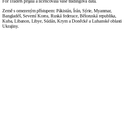
For Traders přijala a licencovala vaše tradingová data.
Země s omezeným přístupem: Pákistán, Írán, Sýrie, Myanmar,
Bangladéš, Severní Korea, Ruská federace, Běloruská republika,
Kuba, Libanon, Libye, Súdán, Krym a Doněcké a Luhanské oblasti
Ukrajiny.