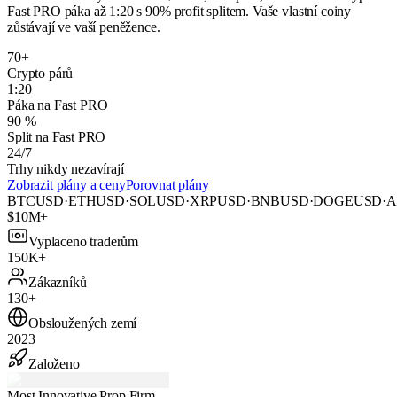
Fast PRO páka až 1:20 s 90% profit splitem. Vaše vlastní coiny
zůstávají ve vaší peněžence.
70+
Crypto párů
1:20
Páka na Fast PRO
90 %
Split na Fast PRO
24/7
Trhy nikdy nezavírají
Zobrazit plány a ceny
Porovnat plány
BTCUSD
·
ETHUSD
·
SOLUSD
·
XRPUSD
·
BNBUSD
·
DOGEUSD
·
A
$10M+
Vyplaceno traderům
150K+
Zákazníků
130+
Obsloužených zemí
2023
Založeno
Most Innovative Prop Firm