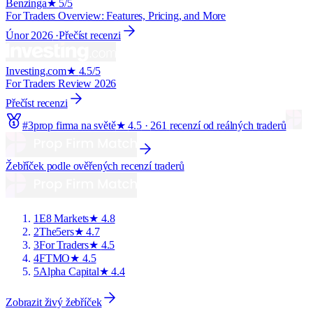
Benzinga
★
5/5
For Traders Overview: Features, Pricing, and More
Únor 2026
·
Přečíst recenzi
Investing.com
★
4.5/5
For Traders Review 2026
Přečíst recenzi
#
3
prop firma na světě
★
4.5
·
261
recenzí od reálných traderů
Žebříček podle ověřených recenzí traderů
1
E8 Markets
★
4.8
2
The5ers
★
4.7
3
For Traders
★
4.5
4
FTMO
★
4.5
5
Alpha Capital
★
4.4
Zobrazit živý žebříček