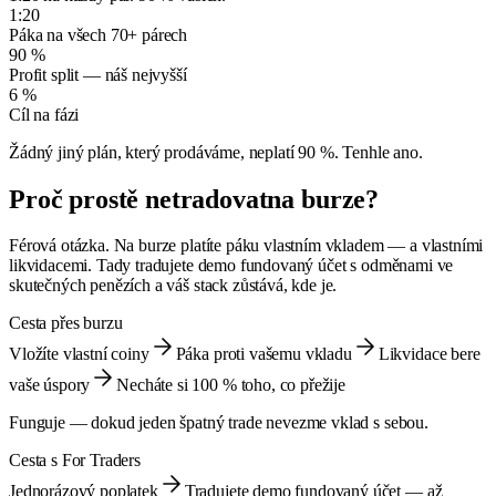
1:20
Páka na všech 70+ párech
90 %
Profit split — náš nejvyšší
6 %
Cíl na fázi
Žádný jiný plán, který prodáváme, neplatí 90 %. Tenhle ano.
Proč prostě netradovat
na burze?
Férová otázka. Na burze platíte páku vlastním vkladem — a vlastními
likvidacemi. Tady tradujete demo fundovaný účet s odměnami ve
skutečných penězích a váš stack zůstává, kde je.
Cesta přes burzu
Vložíte vlastní coiny
Páka proti vašemu vkladu
Likvidace bere
vaše úspory
Necháte si 100 % toho, co přežije
Funguje — dokud jeden špatný trade nevezme vklad s sebou.
Cesta s For Traders
Jednorázový poplatek
Tradujete demo fundovaný účet — až