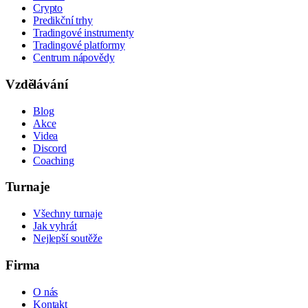
Crypto
Predikční trhy
Tradingové instrumenty
Tradingové platformy
Centrum nápovědy
Vzdělávání
Blog
Akce
Videa
Discord
Coaching
Turnaje
Všechny turnaje
Jak vyhrát
Nejlepší soutěže
Firma
O nás
Kontakt