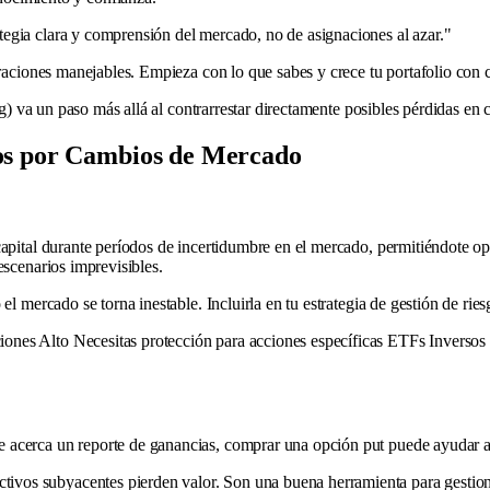
egia clara y comprensión del mercado, no de asignaciones al azar."
eraciones manejables. Empieza con lo que sabes y crece tu portafolio con 
ng) va un paso más allá al contrarrestar directamente posibles pérdidas en 
gos por Cambios de Mercado
capital durante períodos de incertidumbre en el mercado, permitiéndote o
escenarios imprevisibles.
l mercado se torna inestable. Incluirla en tu estrategia de gestión de rie
nes Alto Necesitas protección para acciones específicas ETFs Inversos 
 acerca un reporte de ganancias, comprar una opción put puede ayudar a li
ivos subyacentes pierden valor. Son una buena herramienta para gestiona