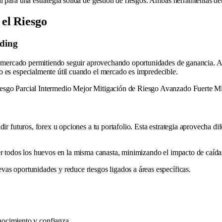
 para una estrategia sólida de gestión de riesgos. Ambas herramientas debe
 el Riesgo
ading
l mercado permitiendo seguir aprovechando oportunidades de ganancia. Al d
o es especialmente útil cuando el mercado es impredecible.
iesgo Parcial Intermedio Mejor Mitigación de Riesgo Avanzado Fuerte Mi
adir futuros, forex u opciones a tu portafolio. Esta estrategia aprovecha
er todos los huevos en la misma canasta, minimizando el impacto de caídas 
vas oportunidades y reduce riesgos ligados a áreas específicas.
nocimiento y confianza.