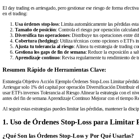
El day trading es arriesgado, pero gestionar ese riesgo de forma efectiva
en el trading:
Usa órdenes stop-loss
: Limita automáticamente las pérdidas esta
Tamaño de posición
: Controla el riesgo por operación calculand
Diversifica tus operaciones
: Distribuye tus operaciones entre d
Cobertura (hedging)
: Utiliza técnicas como opciones o ETFs in
Ajusta tu tolerancia al riesgo
: Alinea tu estrategia de trading 
Gestiona los gaps de fin de semana
: Reduce la exposición a sal
Aprendizaje continuo
: Revisa regularmente tu rendimiento de tr
Resumen Rápido de Herramientas Clave:
Estrategia Objetivo Acción Ejemplo Órdenes Stop-Loss Limitar pérdidas 
Arriesgar solo 1% del capital por operación Diversificación Distribuir 
usar ETFs inversos Tolerancia al Riesgo Alinear la estrategia con el n
antes del fin de semana Aprendizaje Continuo Mejorar con el tiempo Re
Al seguir estas estrategias puedes limitar las pérdidas, mantener la dis
1. Uso de Órdenes Stop-Loss para Limitar 
¿Qué Son las Órdenes Stop-Loss y Por Qué Usarlas?