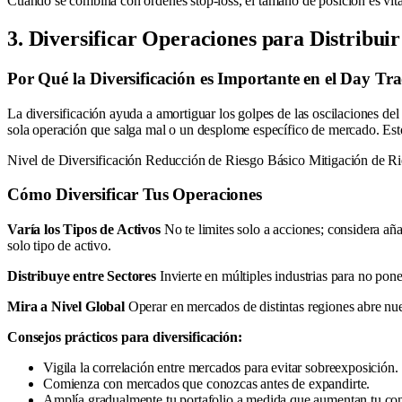
Cuando se combina con órdenes stop-loss, el tamaño de posición es vital
3. Diversificar Operaciones para Distribuir
Por Qué la Diversificación es Importante en el Day Tr
La diversificación ayuda a amortiguar los golpes de las oscilaciones de
sola operación que salga mal o un desplome específico de mercado. Est
Nivel de Diversificación Reducción de Riesgo Básico Mitigación de R
Cómo Diversificar Tus Operaciones
Varía los Tipos de Activos
No te limites solo a acciones; considera añ
solo tipo de activo.
Distribuye entre Sectores
Invierte en múltiples industrias para no pon
Mira a Nivel Global
Operar en mercados de distintas regiones abre nue
Consejos prácticos para diversificación:
Vigila la correlación entre mercados para evitar sobreexposición.
Comienza con mercados que conozcas antes de expandirte.
Amplía gradualmente tu portafolio a medida que aumentan tu co