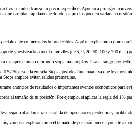
 activo cuando alcanza un precio específico. Ayudan a proteger tu invers
dos que cambian rápidamente donde los precios pueden variar en cuestión
 especialmente en mercados impredecibles. Aquí te explicamos cómo config
porte y resistencia o medias móviles (de 5, 9, 20, 50, 100 y 200 días) pa
a tus operaciones colocando stops más amplios. Usa el rango promedio d
d 0.5-1% desde la entrada Stops ajustados funcionan, ya que los movimie
da Stops amplios evitan salidas prematuras.
durante anuncios de resultados o importantes eventos económicos para evi
corde al tamaño de tu posición. Por ejemplo, si aplicas la regla del 1% par
apegado al automatizar la salida de operaciones perdedoras, facilitando c
ión, vamos a explorar cómo el tamaño de posición puede ayudarte a manej