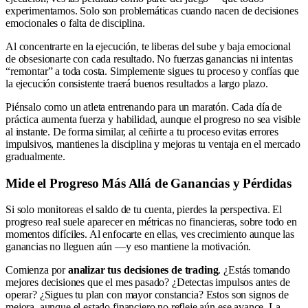
experimentamos. Solo son problemáticas cuando nacen de decisiones
emocionales o falta de disciplina.
Al concentrarte en la ejecución, te liberas del sube y baja emocional
de obsesionarte con cada resultado. No fuerzas ganancias ni intentas
“remontar” a toda costa. Simplemente sigues tu proceso y confías que
la ejecución consistente traerá buenos resultados a largo plazo.
Piénsalo como un atleta entrenando para un maratón. Cada día de
práctica aumenta fuerza y habilidad, aunque el progreso no sea visible
al instante. De forma similar, al ceñirte a tu proceso evitas errores
impulsivos, mantienes la disciplina y mejoras tu ventaja en el mercado
gradualmente.
Mide el Progreso Más Allá de Ganancias y Pérdidas
Si solo monitoreas el saldo de tu cuenta, pierdes la perspectiva. El
progreso real suele aparecer en métricas no financieras, sobre todo en
momentos difíciles. Al enfocarte en ellas, ves crecimiento aunque las
ganancias no lleguen aún —y eso mantiene la motivación.
Comienza por
analizar tus decisiones de trading
. ¿Estás tomando
mejores decisiones que el mes pasado? ¿Detectas impulsos antes de
operar? ¿Sigues tu plan con mayor constancia? Estos son signos de
mejora, aunque el estado financiero no refleje aún ese avance. La