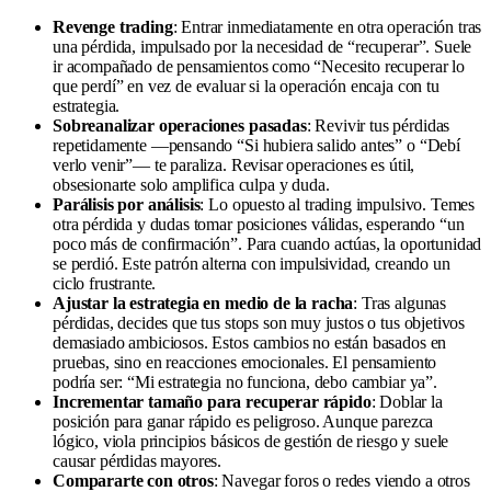
Revenge trading
: Entrar inmediatamente en otra operación tras
una pérdida, impulsado por la necesidad de “recuperar”. Suele
ir acompañado de pensamientos como “Necesito recuperar lo
que perdí” en vez de evaluar si la operación encaja con tu
estrategia.
Sobreanalizar operaciones pasadas
: Revivir tus pérdidas
repetidamente —pensando “Si hubiera salido antes” o “Debí
verlo venir”— te paraliza. Revisar operaciones es útil,
obsesionarte solo amplifica culpa y duda.
Parálisis por análisis
: Lo opuesto al trading impulsivo. Temes
otra pérdida y dudas tomar posiciones válidas, esperando “un
poco más de confirmación”. Para cuando actúas, la oportunidad
se perdió. Este patrón alterna con impulsividad, creando un
ciclo frustrante.
Ajustar la estrategia en medio de la racha
: Tras algunas
pérdidas, decides que tus stops son muy justos o tus objetivos
demasiado ambiciosos. Estos cambios no están basados en
pruebas, sino en reacciones emocionales. El pensamiento
podría ser: “Mi estrategia no funciona, debo cambiar ya”.
Incrementar tamaño para recuperar rápido
: Doblar la
posición para ganar rápido es peligroso. Aunque parezca
lógico, viola principios básicos de gestión de riesgo y suele
causar pérdidas mayores.
Compararte con otros
: Navegar foros o redes viendo a otros