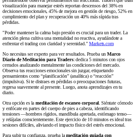
permitiéndote observar pensamientos sin reaccionar. Traders que usan
visualización para manejar estrés reportan descensos del 38% en
decisiones emocionales, 45% de mejora en gestión de riesgo, 52% en
cumplimiento del plan y recuperación un 40% más rápida tras
pérdidas.
"Poder mantener la calma bajo presión es crucial para un trader. La
atención plena cultiva una mentalidad no reactiva, ayudándote a
enfrentar el trading con claridad y serenidad."
Markets.com
No necesitas ser experto para ver resultados. Prueba un
Marco
Diario de Meditación para Traders
: dedica 5 minutos con ojos
cerrados analizando mentalmente las condiciones del mercado.
Observa tus reacciones emocionales sin juzgar, etiquetando
pensamientos como “planificación” (analítica) o “reacción”
(impulsiva). Si te distraes en pérdidas o preocupaciones futuras,
regresa suavemente al presente. Luego, anota aprendizajes en tu
diario.
Otra opción es la
meditación de escaneo corporal
. Siéntate cómodo
y enfócate en partes del cuerpo de pies a cabeza, identificando
tensiones —hombros rígidos, mandíbula apretada, estómago tenso—
y relájalas conscientemente. Este ejercicio de 10 minutos es ideal tras
sesiones difíciles, aliviando el impacto físico del estrés emocional.
Para subir tu confianza, prueba la
meditación guiada con