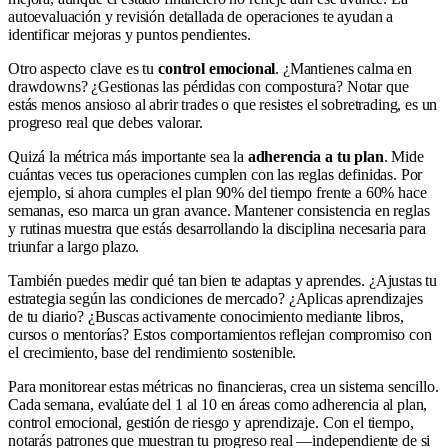
autoevaluación y revisión detallada de operaciones te ayudan a
identificar mejoras y puntos pendientes.
Otro aspecto clave es tu
control emocional
. ¿Mantienes calma en
drawdowns? ¿Gestionas las pérdidas con compostura? Notar que
estás menos ansioso al abrir trades o que resistes el sobretrading, es un
progreso real que debes valorar.
Quizá la métrica más importante sea la
adherencia a tu plan
. Mide
cuántas veces tus operaciones cumplen con las reglas definidas. Por
ejemplo, si ahora cumples el plan 90% del tiempo frente a 60% hace
semanas, eso marca un gran avance. Mantener consistencia en reglas
y rutinas muestra que estás desarrollando la disciplina necesaria para
triunfar a largo plazo.
También puedes medir qué tan bien te adaptas y aprendes. ¿Ajustas tu
estrategia según las condiciones de mercado? ¿Aplicas aprendizajes
de tu diario? ¿Buscas activamente conocimiento mediante libros,
cursos o mentorías? Estos comportamientos reflejan compromiso con
el crecimiento, base del rendimiento sostenible.
Para monitorear estas métricas no financieras, crea un sistema sencillo.
Cada semana, evalúate del 1 al 10 en áreas como adherencia al plan,
control emocional, gestión de riesgo y aprendizaje. Con el tiempo,
notarás patrones que muestran tu progreso real —independiente de si