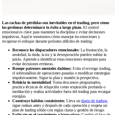
Las rachas de pérdidas son inevitables en el trading, pero cómo
las gestionas determinará tu éxito a largo plazo.
El control
emocional es clave para mantener la disciplina y evitar decisiones
impulsivas. Aquí te mostramos cómo manejar tus emociones y
recuperar el enfoque durante períodos difíciles de trading:
Reconoce los disparadores emocionales
: La frustración, la
ansiedad, la duda, la ira y la desesperación pueden nublar tu
juicio. Aprende a identificar estas emociones temprano para
evitar decisiones erróneas.
Rompe patrones mentales dañinos
: Evita el revenge trading,
el sobreanálisis de operaciones pasadas o modificar estrategias
impulsivamente. Sigue tu plan y mantén la perspectiva.
Reinicia tu mentalidad
: Toma descansos programados,
practica técnicas de relajación como respiración profunda o
meditación y realiza actividades fuera del trading para recargar
energías.
Construye hábitos consistentes
: Lleva un
diario de trading
,
sigue rutinas antes y después de cada operación y respeta un
plan de trading sólido con reglas claras y gestión de riesgo.
Enfócate en el crecimiento a largo plazo
: Cambia el foco de