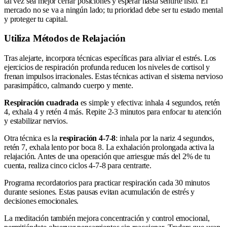
tal vez sea mejor cerrar posiciones y esperar hasta sentirte listo. El
mercado no se va a ningún lado; tu prioridad debe ser tu estado mental
y proteger tu capital.
Utiliza Métodos de Relajación
Tras alejarte, incorpora técnicas específicas para aliviar el estrés. Los
ejercicios de respiración profunda reducen los niveles de cortisol y
frenan impulsos irracionales. Estas técnicas activan el sistema nervioso
parasimpático, calmando cuerpo y mente.
Respiración cuadrada
es simple y efectiva: inhala 4 segundos, retén
4, exhala 4 y retén 4 más. Repite 2-3 minutos para enfocar tu atención
y estabilizar nervios.
Otra técnica es la
respiración 4-7-8
: inhala por la nariz 4 segundos,
retén 7, exhala lento por boca 8. La exhalación prolongada activa la
relajación. Antes de una operación que arriesgue más del 2% de tu
cuenta, realiza cinco ciclos 4-7-8 para centrarte.
Programa recordatorios para practicar respiración cada 30 minutos
durante sesiones. Estas pausas evitan acumulación de estrés y
decisiones emocionales.
La meditación también mejora concentración y control emocional,