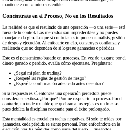
mantiene en un camino sostenible.
Concéntrate en el Proceso, No en los Resultados
La realidad es que el resultado de una operación —o una serie— está
fuera de tu control. Los mercados son impredecibles y no puedes
manejar cada giro. Lo que
sí
controlas es tu proceso: análisis, gestión
de riesgo y ejecución. Al enfocarte en ello, construyes confianza y
resiliencia que no dependen de si lograste ganancias o pérdidas.
Este es el pensamiento basado en
procesos
. En vez de juzgarte por el
dinero ganado o perdido, evalúa cómo ejecutaste. Pregúntate:
¿Seguí mi plan de trading?
¿Respeté las reglas de gestión de riesgo?
¿Esperé la confirmación adecuada antes de entrar?
Si la respuesta es sí, entonces una operación perdedora puede
considerarse exitosa. ¿Por qué? Porque respetaste tu proceso. Por el
contrario, un trade rentable que quebranta tus reglas es un fracaso,
pues debilita la disciplina necesaria para el éxito prolongado.
Esta mentalidad es crucial en rachas negativas. Si solo te mides por
ganancias, cada pérdida se siente personal. Pero enfocándote en la
ejecución, ves las pérdidas como parte del juego —que todos