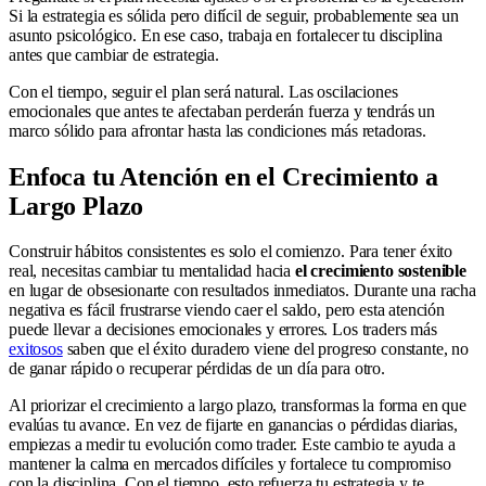
Si la estrategia es sólida pero difícil de seguir, probablemente sea un
asunto psicológico. En ese caso, trabaja en fortalecer tu disciplina
antes que cambiar de estrategia.
Con el tiempo, seguir el plan será natural. Las oscilaciones
emocionales que antes te afectaban perderán fuerza y tendrás un
marco sólido para afrontar hasta las condiciones más retadoras.
Enfoca tu Atención en el Crecimiento a
Largo Plazo
Construir hábitos consistentes es solo el comienzo. Para tener éxito
real, necesitas cambiar tu mentalidad hacia
el crecimiento sostenible
en lugar de obsesionarte con resultados inmediatos. Durante una racha
negativa es fácil frustrarse viendo caer el saldo, pero esta atención
puede llevar a decisiones emocionales y errores. Los traders más
exitosos
saben que el éxito duradero viene del progreso constante, no
de ganar rápido o recuperar pérdidas de un día para otro.
Al priorizar el crecimiento a largo plazo, transformas la forma en que
evalúas tu avance. En vez de fijarte en ganancias o pérdidas diarias,
empiezas a medir tu evolución como trader. Este cambio te ayuda a
mantener la calma en mercados difíciles y fortalece tu compromiso
con la disciplina. Con el tiempo, esto refuerza tu estrategia y te