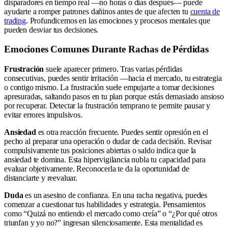
disparadores en tiempo real —no horas o días después— puede
ayudarte a romper patrones dañinos antes de que afecten tu
cuenta de
trading
. Profundicemos en las emociones y procesos mentales que
pueden desviar tus decisiones.
Emociones Comunes Durante Rachas de Pérdidas
Frustración
suele aparecer primero. Tras varias pérdidas
consecutivas, puedes sentir irritación —hacia el mercado, tu estrategia
o contigo mismo. La frustración suele empujarte a tomar decisiones
apresuradas, saltando pasos en tu plan porque estás demasiado ansioso
por recuperar. Detectar la frustración temprano te permite pausar y
evitar errores impulsivos.
Ansiedad
es otra reacción frecuente. Puedes sentir opresión en el
pecho al preparar una operación o dudar de cada decisión. Revisar
compulsivamente tus posiciones abiertas o saldo indica que la
ansiedad te domina. Esta hipervigilancia nubla tu capacidad para
evaluar objetivamente. Reconocerla te da la oportunidad de
distanciarte y reevaluar.
Duda
es un asesino de confianza. En una racha negativa, puedes
comenzar a cuestionar tus habilidades y estrategia. Pensamientos
como “Quizá no entiendo el mercado como creía” o “¿Por qué otros
triunfan y yo no?” ingresan silenciosamente. Esta mentalidad es