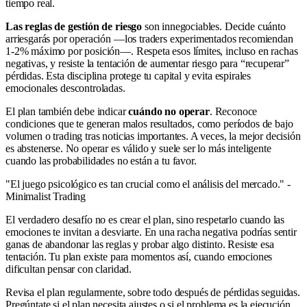
tiempo real.
Las reglas de gestión de riesgo
son innegociables. Decide cuánto
arriesgarás por operación —los traders experimentados recomiendan
1-2% máximo por posición—. Respeta esos límites, incluso en rachas
negativas, y resiste la tentación de aumentar riesgo para “recuperar”
pérdidas. Esta disciplina protege tu capital y evita espirales
emocionales descontroladas.
El plan también debe indicar
cuándo no operar
. Reconoce
condiciones que te generan malos resultados, como períodos de bajo
volumen o trading tras noticias importantes. A veces, la mejor decisión
es abstenerse. No operar es válido y suele ser lo más inteligente
cuando las probabilidades no están a tu favor.
"El juego psicológico es tan crucial como el análisis del mercado." -
Minimalist Trading
El verdadero desafío no es crear el plan, sino respetarlo cuando las
emociones te invitan a desviarte. En una racha negativa podrías sentir
ganas de abandonar las reglas y probar algo distinto. Resiste esa
tentación. Tu plan existe para momentos así, cuando emociones
dificultan pensar con claridad.
Revisa el plan regularmente, sobre todo después de pérdidas seguidas.
Pregúntate si el plan necesita ajustes o si el problema es la ejecución.