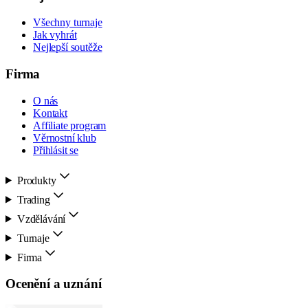
Všechny turnaje
Jak vyhrát
Nejlepší soutěže
Firma
O nás
Kontakt
Affiliate program
Věrnostní klub
Přihlásit se
Produkty
Trading
Vzdělávání
Turnaje
Firma
Ocenění a uznání