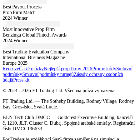
Best Payout Process
Prop Firm Match
2024 Winner
Most Innovative Prop Firm
Benzinga Global Fintech Awards
2024 Winner
Best Trading Evaluation Company
International Business Magazine
Europe 2025
Recenze
Časté otázky
Nejlepší prop firmy 2026
Promo kódy
Smluvní
podmínky
Smluvní podmínky turnajů
Zásady ochrany osobních
údajů
Press kit
© 2023 - 2026 FT Trading Ltd. Všechna práva vyhrazena.
FT Trading Ltd. — The Sotheby Building, Rodney Village, Rodney
Bay, Gros-Islet, Svatá Lucie.
BLN Tech Club DMCC — Goldcrest Executive Building, kancelář
č. 1210, JLT, Cluster C, Dubaj, Spojené arabské emiráty. Registrační
číslo DMCC196633.
For Traders je vzdělávací SaaS firma zaměřená na simulaci a