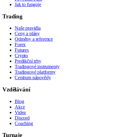
Jak to funguje
Trading
Naše pravidla
Ceny a plány
Odměny a reference
Forex
Futures
Crypto
Predikční trhy
Tradingové instrumenty
Tradingové platformy
Centrum nápovědy
Vzdělávání
Blog
Akce
Videa
Discord
Coaching
Turnaje