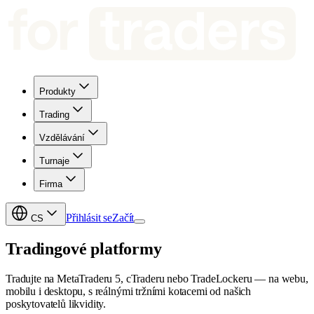
Produkty
Trading
Vzdělávání
Turnaje
Firma
Přihlásit se
Začít
CS
Tradingové
platformy
Tradujte na MetaTraderu 5, cTraderu nebo TradeLockeru — na webu,
mobilu i desktopu, s reálnými tržními kotacemi od našich
poskytovatelů likvidity.