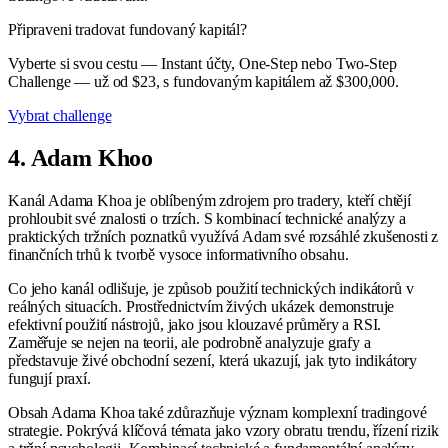
Připraveni tradovat fundovaný kapitál?
Vyberte si svou cestu — Instant účty, One-Step nebo Two-Step
Challenge — už od $23, s fundovaným kapitálem až $300,000.
Vybrat challenge
4. Adam Khoo
Kanál Adama Khoa je oblíbeným zdrojem pro tradery, kteří chtějí
prohloubit své znalosti o trzích. S kombinací technické analýzy a
praktických tržních poznatků využívá Adam své rozsáhlé zkušenosti z
finančních trhů k tvorbě vysoce informativního obsahu.
Co jeho kanál odlišuje, je způsob použití technických indikátorů v
reálných situacích. Prostřednictvím živých ukázek demonstruje
efektivní použití nástrojů, jako jsou klouzavé průměry a RSI.
Zaměřuje se nejen na teorii, ale podrobně analyzuje grafy a
představuje živé obchodní sezení, která ukazují, jak tyto indikátory
fungují praxí.
Obsah Adama Khoa také zdůrazňuje význam komplexní tradingové
strategie. Pokrývá klíčová témata jako vzory obratu trendu, řízení rizik