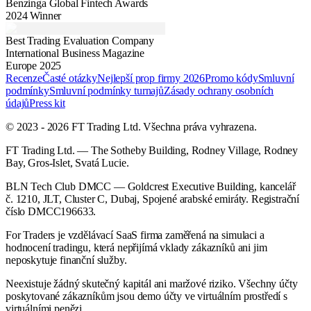
Benzinga Global Fintech Awards
2024 Winner
Best Trading Evaluation Company
International Business Magazine
Europe 2025
Recenze
Časté otázky
Nejlepší prop firmy 2026
Promo kódy
Smluvní
podmínky
Smluvní podmínky turnajů
Zásady ochrany osobních
údajů
Press kit
© 2023 - 2026 FT Trading Ltd. Všechna práva vyhrazena.
FT Trading Ltd. — The Sotheby Building, Rodney Village, Rodney
Bay, Gros-Islet, Svatá Lucie.
BLN Tech Club DMCC — Goldcrest Executive Building, kancelář
č. 1210, JLT, Cluster C, Dubaj, Spojené arabské emiráty. Registrační
číslo DMCC196633.
For Traders je vzdělávací SaaS firma zaměřená na simulaci a
hodnocení tradingu, která nepřijímá vklady zákazníků ani jim
neposkytuje finanční služby.
Neexistuje žádný skutečný kapitál ani maržové riziko. Všechny účty
poskytované zákazníkům jsou demo účty ve virtuálním prostředí s
virtuálními penězi.