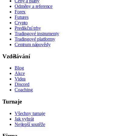
Ceny a plány
Odměny a reference
Forex
Futures
Crypto
Predikční trhy
Tradingové instrumenty
Tradingové platformy
Centrum nápovědy
Vzdělávání
Blog
Akce
Videa
Discord
Coaching
Turnaje
Všechny turnaje
Jak vyhrát
Nejlepší soutěže
Firma