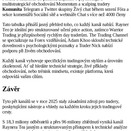
multistrategické obchodování Momentum a scalping tradery
Komunita
Telegram a Twitter skupiny Živý chat během sezení Fóra a
sekce komentářů Sociální sítě a webináře Chat s více než 4000 členy
Tato tabulka přináší jasný přehled toho, co každý kanál nabízí. Rayner
Teo je ideální pro strukturované učení price action, zatímco Warrior
Trading je přizpůsobený rychlým day traderům. The Trading Channel
se specializuje na Forex vzdělávání, Adam Khoo skloubí technické
dovednosti s psychologickými poznatky a Trader Nick nabízí
podporu při živém obchodování.
Každý kanál vyhovuje specifickým tradingovým stylům a úrovním
zkušeností. Ať už hledáte technické strategie, živé příklady
obchodování, nebo trénink mindsetu, existuje platforma, která
odpovídá vašim cílům.
Závěr
Tyto pět kanálů se v roce 2025 staly zásadními zdroji pro tradery,
poskytujícími nástroje a vhledy na každém kroku jejich tradingové
cesty.
S 18,3 miliony odběratelů a přes 96 miliony zhlédnutí vyniká kanál
Raynera Tea jasným a strukturovaným přístupem k technické analýze