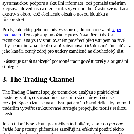
systematickou podporu a aktuální informace, což pomáhá traderům
zlepšovat dovednosti a držet krok s vývojem trhu. Často zve na kanál
experty z oboru, což obohacuje obsah o novou hloubku a
různorodost.
Pro ty, kdo chtějí jeho metody vyzkoušet, doporučuje začít
paper
tradingem
. Tento přístup umožňuje procvičovat řízení rizik a
technickou analýzu v simulovaném prostředí před vstupem na živé
trhy. Jeho důraz na učení se a přizpůsobování tržním změnám udělal z
jeho kanálu cenný zdroj pro tradery zaměřené na dlouhodobý růst.
Následuje kanál nabízející podrobné tradingové tutoriály a originální
strategie.
3. The Trading Channel
The Trading Channel spojuje technickou analýzu s praktickými
postřehy z trhu, což usnadňuje traderům všech úrovní učit se a
rozvíjet. Specializují se na analýzu patternů a řízení rizik, aby pomohli
traderům vytvářet strukturované strategie propojující teorii s realitou
tržiště.
Jejich tutoriály se věnují pokročilým technikám, jako jsou
pin bar
a
inside bar
patterny, přičemž se zaměřují na efektivní použití těchto