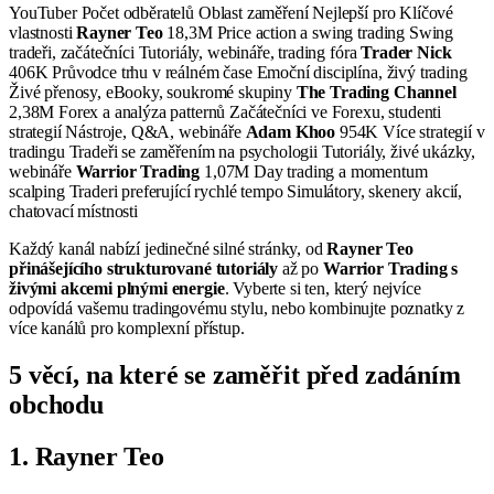
YouTuber Počet odběratelů Oblast zaměření Nejlepší pro Klíčové
vlastnosti
Rayner Teo
18,3M Price action a swing trading Swing
tradeři, začátečníci Tutoriály, webináře, trading fóra
Trader Nick
406K Průvodce trhu v reálném čase Emoční disciplína, živý trading
Živé přenosy, eBooky, soukromé skupiny
The Trading Channel
2,38M Forex a analýza patternů Začátečníci ve Forexu, studenti
strategií Nástroje, Q&A, webináře
Adam Khoo
954K Více strategií v
tradingu Tradeři se zaměřením na psychologii Tutoriály, živé ukázky,
webináře
Warrior Trading
1,07M Day trading a momentum
scalping Traderi preferující rychlé tempo Simulátory, skenery akcií,
chatovací místnosti
Každý kanál nabízí jedinečné silné stránky, od
Rayner Teo
přinášejícího strukturované tutoriály
až po
Warrior Trading s
živými akcemi plnými energie
. Vyberte si ten, který nejvíce
odpovídá vašemu tradingovému stylu, nebo kombinujte poznatky z
více kanálů pro komplexní přístup.
5 věcí, na které se zaměřit před zadáním
obchodu
1. Rayner Teo