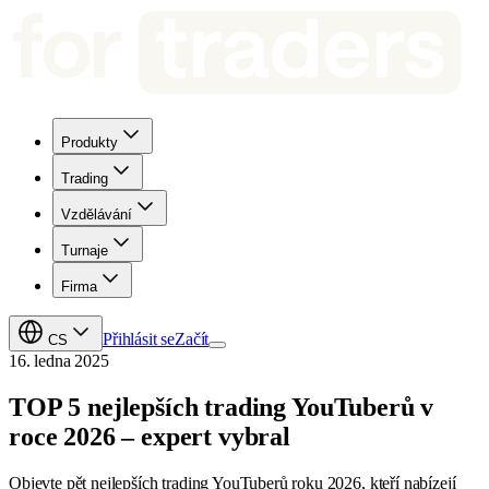
Produkty
Trading
Vzdělávání
Turnaje
Firma
Přihlásit se
Začít
CS
16. ledna 2025
TOP 5 nejlepších trading YouTuberů v
roce 2026 – expert vybral
Objevte pět nejlepších trading YouTuberů roku 2026, kteří nabízejí