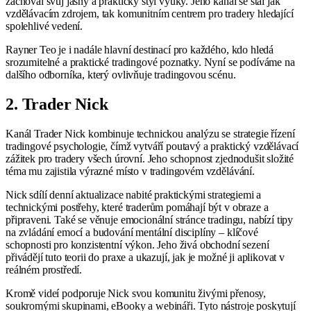
zachoval svůj jasný a praktický styl výuky. Jeho kanál se stal jak
vzdělávacím zdrojem, tak komunitním centrem pro tradery hledající
spolehlivé vedení.
Rayner Teo je i nadále hlavní destinací pro každého, kdo hledá
srozumitelné a praktické tradingové poznatky. Nyní se podíváme na
dalšího odborníka, který ovlivňuje tradingovou scénu.
2. Trader Nick
Kanál Trader Nick kombinuje technickou analýzu se strategie řízení
tradingové psychologie, čímž vytváří poutavý a praktický vzdělávací
zážitek pro tradery všech úrovní. Jeho schopnost zjednodušit složité
téma mu zajistila výrazné místo v tradingovém vzdělávání.
Nick sdílí denní aktualizace nabité praktickými strategiemi a
technickými postřehy, které traderům pomáhají být v obraze a
připraveni. Také se věnuje emocionální stránce tradingu, nabízí tipy
na zvládání emocí a budování mentální disciplíny – klíčové
schopnosti pro konzistentní výkon. Jeho živá obchodní sezení
přivádějí tuto teorii do praxe a ukazují, jak je možné ji aplikovat v
reálném prostředí.
Kromě videí podporuje Nick svou komunitu živými přenosy,
soukromými skupinami, eBooky a webináři. Tyto nástroje poskytují