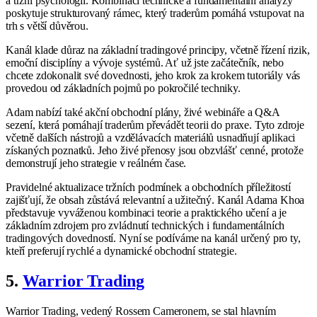
a tržní psychologii. Kombinací technické a fundamentální analýzy
poskytuje strukturovaný rámec, který traderům pomáhá vstupovat na
trh s větší důvěrou.
Kanál klade důraz na základní tradingové principy, včetně řízení rizik,
emoční disciplíny a vývoje systémů. Ať už jste začátečník, nebo
chcete zdokonalit své dovednosti, jeho krok za krokem tutoriály vás
provedou od základních pojmů po pokročilé techniky.
Adam nabízí také akční obchodní plány, živé webináře a Q&A
sezení, která pomáhají traderům převádět teorii do praxe. Tyto zdroje
včetně dalších nástrojů a vzdělávacích materiálů usnadňují aplikaci
získaných poznatků. Jeho živé přenosy jsou obzvlášť cenné, protože
demonstrují jeho strategie v reálném čase.
Pravidelné aktualizace tržních podmínek a obchodních příležitostí
zajišťují, že obsah zůstává relevantní a užitečný. Kanál Adama Khoa
představuje vyváženou kombinaci teorie a praktického učení a je
základním zdrojem pro zvládnutí technických i fundamentálních
tradingových dovedností. Nyní se podíváme na kanál určený pro ty,
kteří preferují rychlé a dynamické obchodní strategie.
5.
Warrior Trading
Warrior Trading, vedený Rossem Cameronem, se stal hlavním