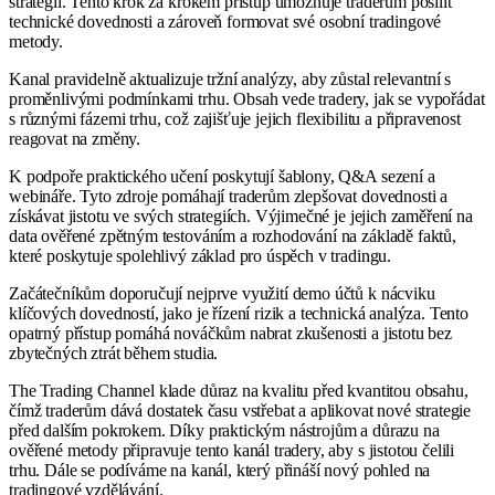
strategií. Tento krok za krokem přístup umožňuje traderům posílit
technické dovednosti a zároveň formovat své osobní tradingové
metody.
Kanal pravidelně aktualizuje tržní analýzy, aby zůstal relevantní s
proměnlivými podmínkami trhu. Obsah vede tradery, jak se vypořádat
s různými fázemi trhu, což zajišťuje jejich flexibilitu a připravenost
reagovat na změny.
K podpoře praktického učení poskytují šablony, Q&A sezení a
webináře. Tyto zdroje pomáhají traderům zlepšovat dovednosti a
získávat jistotu ve svých strategiích. Výjimečné je jejich zaměření na
data ověřené zpětným testováním a rozhodování na základě faktů,
které poskytuje spolehlivý základ pro úspěch v tradingu.
Začátečníkům doporučují nejprve využití demo účtů k nácviku
klíčových dovedností, jako je řízení rizik a technická analýza. Tento
opatrný přístup pomáhá nováčkům nabrat zkušenosti a jistotu bez
zbytečných ztrát během studia.
The Trading Channel klade důraz na kvalitu před kvantitou obsahu,
čímž traderům dává dostatek času vstřebat a aplikovat nové strategie
před dalším pokrokem. Díky praktickým nástrojům a důrazu na
ověřené metody připravuje tento kanál tradery, aby s jistotou čelili
trhu. Dále se podíváme na kanál, který přináší nový pohled na
tradingové vzdělávání.