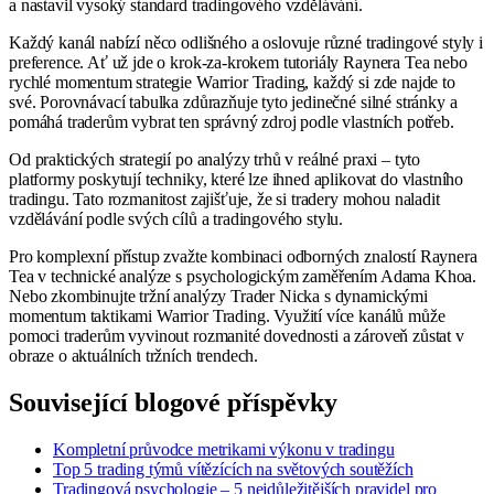
a nastavil vysoký standard tradingového vzdělávání.
Každý kanál nabízí něco odlišného a oslovuje různé tradingové styly i
preference. Ať už jde o krok-za-krokem tutoriály Raynera Tea nebo
rychlé momentum strategie Warrior Trading, každý si zde najde to
své. Porovnávací tabulka zdůrazňuje tyto jedinečné silné stránky a
pomáhá traderům vybrat ten správný zdroj podle vlastních potřeb.
Od praktických strategií po analýzy trhů v reálné praxi – tyto
platformy poskytují techniky, které lze ihned aplikovat do vlastního
tradingu. Tato rozmanitost zajišťuje, že si tradery mohou naladit
vzdělávání podle svých cílů a tradingového stylu.
Pro komplexní přístup zvažte kombinaci odborných znalostí Raynera
Tea v technické analýze s psychologickým zaměřením Adama Khoa.
Nebo zkombinujte tržní analýzy Trader Nicka s dynamickými
momentum taktikami Warrior Trading. Využití více kanálů může
pomoci traderům vyvinout rozmanité dovednosti a zároveň zůstat v
obraze o aktuálních tržních trendech.
Související blogové příspěvky
Kompletní průvodce metrikami výkonu v tradingu
Top 5 trading týmů vítězících na světových soutěžích
Tradingová psychologie – 5 nejdůležitějších pravidel pro