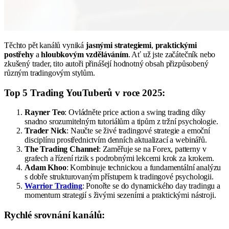
Těchto pět kanálů vyniká
jasnými strategiemi
,
praktickými
postřehy
a
hloubkovým vzděláváním
. Ať už jste začátečník nebo
zkušený trader, tito autoři přinášejí hodnotný obsah přizpůsobený
různým tradingovým stylům.
Top 5 Trading YouTuberů v roce 2025:
Rayner Teo
: Ovládněte price action a swing trading díky
snadno srozumitelným tutoriálům a tipům z tržní psychologie.
Trader Nick
: Naučte se živé tradingové strategie a emoční
disciplínu prostřednictvím denních aktualizací a webinářů.
The Trading Channel
: Zaměřuje se na Forex, patterny v
grafech a řízení rizik s podrobnými lekcemi krok za krokem.
Adam Khoo
: Kombinuje technickou a fundamentální analýzu
s dobře strukturovaným přístupem k tradingové psychologii.
Warrior Trading
: Ponořte se do dynamického day tradingu a
momentum strategií s živými sezeními a praktickými nástroji.
Rychlé srovnání kanálů: