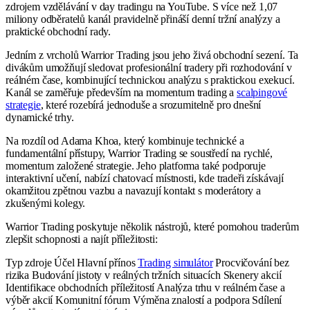
zdrojem vzdělávání v day tradingu na YouTube. S více než 1,07
miliony odběratelů kanál pravidelně přináší denní tržní analýzy a
praktické obchodní rady.
Jedním z vrcholů Warrior Trading jsou jeho živá obchodní sezení. Ta
divákům umožňují sledovat profesionální tradery při rozhodování v
reálném čase, kombinující technickou analýzu s praktickou exekucí.
Kanál se zaměřuje především na momentum trading a
scalpingové
strategie
, které rozebírá jednoduše a srozumitelně pro dnešní
dynamické trhy.
Na rozdíl od Adama Khoa, který kombinuje technické a
fundamentální přístupy, Warrior Trading se soustředí na rychlé,
momentum založené strategie. Jeho platforma také podporuje
interaktivní učení, nabízí chatovací místnosti, kde tradeři získávají
okamžitou zpětnou vazbu a navazují kontakt s moderátory a
zkušenými kolegy.
Warrior Trading poskytuje několik nástrojů, které pomohou traderům
zlepšit schopnosti a najít příležitosti:
Typ zdroje Účel Hlavní přínos
Trading simulátor
Procvičování bez
rizika Budování jistoty v reálných tržních situacích Skenery akcií
Identifikace obchodních příležitostí Analýza trhu v reálném čase a
výběr akcií Komunitní fórum Výměna znalostí a podpora Sdílení