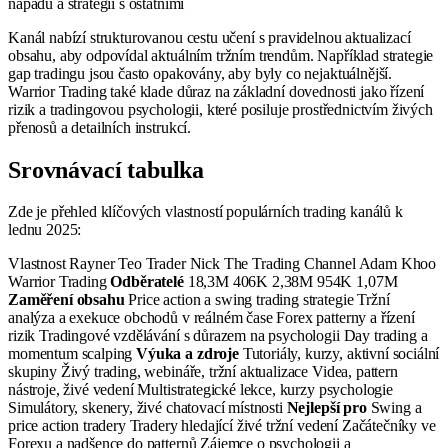
nápadů a strategií s ostatními
Kanál nabízí strukturovanou cestu učení s pravidelnou aktualizací
obsahu, aby odpovídal aktuálním tržním trendům. Například strategie
gap tradingu jsou často opakovány, aby byly co nejaktuálnější.
Warrior Trading také klade důraz na základní dovednosti jako řízení
rizik a tradingovou psychologii, které posiluje prostřednictvím živých
přenosů a detailních instrukcí.
Srovnávací tabulka
Zde je přehled klíčových vlastností populárních trading kanálů k
lednu 2025:
Vlastnost Rayner Teo Trader Nick The Trading Channel Adam Khoo
Warrior Trading
Odběratelé
18,3M 406K 2,38M 954K 1,07M
Zaměření obsahu
Price action a swing trading strategie Tržní
analýza a exekuce obchodů v reálném čase Forex patterny a řízení
rizik Tradingové vzdělávání s důrazem na psychologii Day trading a
momentum scalping
Výuka a zdroje
Tutoriály, kurzy, aktivní sociální
skupiny Živý trading, webináře, tržní aktualizace Videa, pattern
nástroje, živé vedení Multistrategické lekce, kurzy psychologie
Simulátory, skenery, živé chatovací místnosti
Nejlepší pro
Swing a
price action tradery Tradery hledající živé tržní vedení Začátečníky ve
Forexu a nadšence do patternů Zájemce o psychologii a