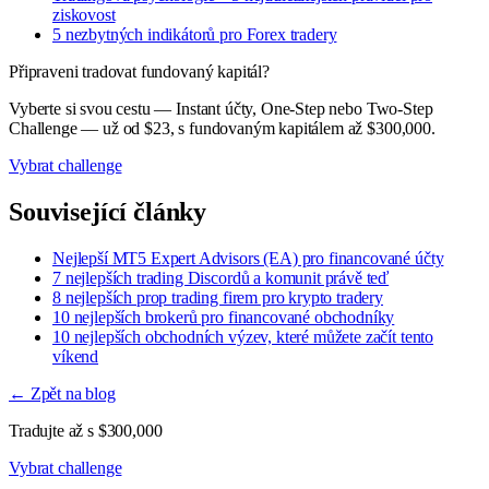
ziskovost
5 nezbytných indikátorů pro Forex tradery
Připraveni tradovat fundovaný kapitál?
Vyberte si svou cestu — Instant účty, One-Step nebo Two-Step
Challenge — už od $23, s fundovaným kapitálem až $300,000.
Vybrat challenge
Související články
Nejlepší MT5 Expert Advisors (EA) pro financované účty
7 nejlepších trading Discordů a komunit právě teď
8 nejlepších prop trading firem pro krypto tradery
10 nejlepších brokerů pro financované obchodníky
10 nejlepších obchodních výzev, které můžete začít tento
víkend
← Zpět na blog
Tradujte až s $300,000
Vybrat challenge