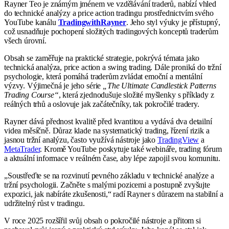
Rayner Teo je známým jménem ve vzdělávání traderů, nabízí vhled
do technické analýzy a price action tradingu prostřednictvím svého
YouTube kanálu
TradingwithRayner
. Jeho styl výuky je přístupný,
což usnadňuje pochopení složitých tradingových konceptů traderům
všech úrovní.
Obsah se zaměřuje na praktické strategie, pokrývá témata jako
technická analýza, price action a swing trading. Dále proniká do tržní
psychologie, která pomáhá traderům zvládat emoční a mentální
výzvy. Výjimečná je jeho série
„The Ultimate Candlestick Patterns
Trading Course“
, která zjednodušuje složité myšlenky s příklady z
reálných trhů a oslovuje jak začátečníky, tak pokročilé tradery.
Rayner dává přednost kvalitě před kvantitou a vydává dva detailní
videa měsíčně. Důraz klade na systematický trading, řízení rizik a
jasnou tržní analýzu, často využívá nástroje jako
TradingView
a
MetaTrader
. Kromě YouTube poskytuje také webináře, trading fórum
a aktuální informace v reálném čase, aby lépe zapojil svou komunitu.
„Soustřeďte se na rozvinutí pevného základu v technické analýze a
tržní psychologii. Začněte s malými pozicemi a postupně zvyšujte
expozici, jak nabíráte zkušenosti,“ radí Rayner s důrazem na stabilní a
udržitelný růst v tradingu.
V roce 2025 rozšířil svůj obsah o pokročilé nástroje a přitom si