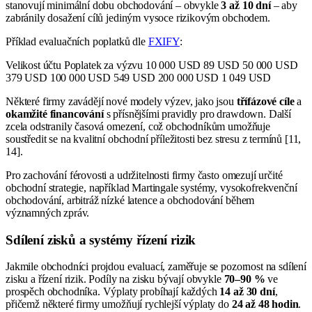
stanovují minimální dobu obchodování – obvykle
3 až 10 dní
– aby
zabránily dosažení cílů jediným vysoce rizikovým obchodem.
Příklad evaluačních poplatků dle
FXIFY
:
Velikost účtu Poplatek za výzvu 10 000 USD 89 USD 50 000 USD
379 USD 100 000 USD 549 USD 200 000 USD 1 049 USD
Některé firmy zavádějí nové modely výzev, jako jsou
třífázové cíle
a
okamžité financování
s přísnějšími pravidly pro drawdown. Další
zcela odstranily časová omezení, což obchodníkům umožňuje
soustředit se na kvalitní obchodní příležitosti bez stresu z termínů [11,
14].
Pro zachování férovosti a udržitelnosti firmy často omezují určité
obchodní strategie, například Martingale systémy, vysokofrekvenční
obchodování, arbitráž nízké latence a obchodování během
významných zpráv.
Sdílení zisků a systémy řízení rizik
Jakmile obchodníci projdou evaluací, zaměřuje se pozornost na sdílení
zisku a řízení rizik. Podíly na zisku bývají obvykle
70–90 %
ve
prospěch obchodníka. Výplaty probíhají každých
14 až 30 dní
,
přičemž některé firmy umožňují rychlejší výplaty do
24 až 48 hodin
.