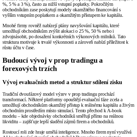
%, 5 % a 3 %), často za nižší vstupní poplatky. Pokročilým
obchodníkům zase poskytují modely okamžitého financování s
vyšším vstupním poplatkem a okamžitým přístupem ke kapitálu.
Mnohé firmy rovněž nabízejí plány navyšování kapitálu, které
umožňují obchodníkům zvýšit alokaci o 25 %, 50 % nebo i
zdvojnásobit, po dosažení konkrétních výkonových milníků. Tato
struktura motivuje k trvalé výkonnosti a zároveň nabízí příležitost k
růstu účtu v čase.
Budoucí vývoj v prop tradingu a
forexových trzích
Vývoj evaluačních metod a struktur sdílení zisku
Tradiční dvoufázový model výzev v prop tradingu prochází
transformací. Některé platformy opouštějí evaluační fáze zcela a
umožňují obchodníkům okamžitý přístup k reálnému kapitálu a živým
obchodním prostředím místo simulací. Tento přechod k A-book
modelu – kde objednávky obchodníků směřují přímo na reálnou
likviditu – zajišťuje lepší sladění zájmů firem a obchodníků.
Rostoucí roli zde hraje umělá inteligence. Mnoho firem nyní využívá