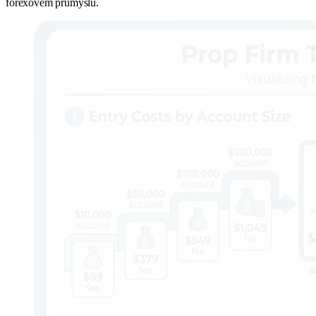
forexovém průmyslu.