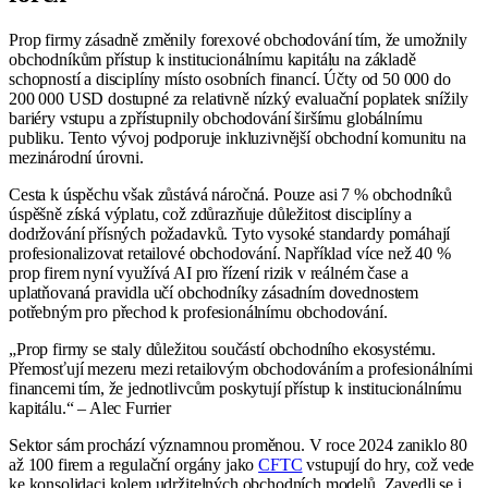
Prop firmy zásadně změnily forexové obchodování tím, že umožnily
obchodníkům přístup k institucionálnímu kapitálu na základě
schopností a disciplíny místo osobních financí. Účty od 50 000 do
200 000 USD dostupné za relativně nízký evaluační poplatek snížily
bariéry vstupu a zpřístupnily obchodování širšímu globálnímu
publiku. Tento vývoj podporuje inkluzivnější obchodní komunitu na
mezinárodní úrovni.
Cesta k úspěchu však zůstává náročná. Pouze asi 7 % obchodníků
úspěšně získá výplatu, což zdůrazňuje důležitost disciplíny a
dodržování přísných požadavků. Tyto vysoké standardy pomáhají
profesionalizovat retailové obchodování. Například více než 40 %
prop firem nyní využívá AI pro řízení rizik v reálném čase a
uplatňovaná pravidla učí obchodníky zásadním dovednostem
potřebným pro přechod k profesionálnímu obchodování.
„Prop firmy se staly důležitou součástí obchodního ekosystému.
Přemosťují mezeru mezi retailovým obchodováním a profesionálními
financemi tím, že jednotlivcům poskytují přístup k institucionálnímu
kapitálu.“ – Alec Furrier
Sektor sám prochází významnou proměnou. V roce 2024 zaniklo 80
až 100 firem a regulační orgány jako
CFTC
vstupují do hry, což vede
ke konsolidaci kolem udržitelných obchodních modelů. Zavedli se i