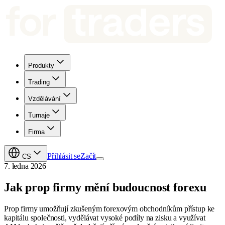
Produkty
Trading
Vzdělávání
Turnaje
Firma
Přihlásit se
Začít
CS
7. ledna 2026
Jak prop firmy mění budoucnost forexu
Prop firmy umožňují zkušeným forexovým obchodníkům přístup ke
kapitálu společnosti, vydělávat vysoké podíly na zisku a využívat