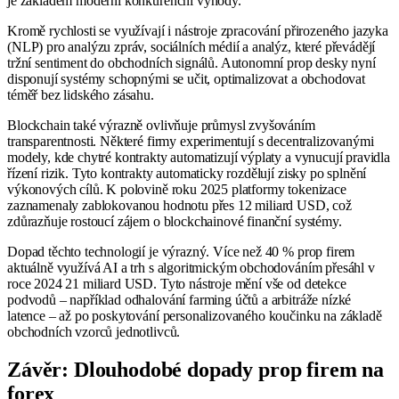
je základem moderní konkurenční výhody.“
Kromě rychlosti se využívají i nástroje zpracování přirozeného jazyka
(NLP) pro analýzu zpráv, sociálních médií a analýz, které převádějí
tržní sentiment do obchodních signálů. Autonomní prop desky nyní
disponují systémy schopnými se učit, optimalizovat a obchodovat
téměř bez lidského zásahu.
Blockchain také výrazně ovlivňuje průmysl zvyšováním
transparentnosti. Některé firmy experimentují s decentralizovanými
modely, kde chytré kontrakty automatizují výplaty a vynucují pravidla
řízení rizik. Tyto kontrakty automaticky rozdělují zisky po splnění
výkonových cílů. K polovině roku 2025 platformy tokenizace
zaznamenaly zablokovanou hodnotu přes 12 miliard USD, což
zdůrazňuje rostoucí zájem o blockchainové finanční systémy.
Dopad těchto technologií je výrazný. Více než 40 % prop firem
aktuálně využívá AI a trh s algoritmickým obchodováním přesáhl v
roce 2024 21 miliard USD. Tyto nástroje mění vše od detekce
podvodů – například odhalování farming účtů a arbitráže nízké
latence – až po poskytování personalizovaného koučinku na základě
obchodních vzorců jednotlivců.
Závěr: Dlouhodobé dopady prop firem na
forex