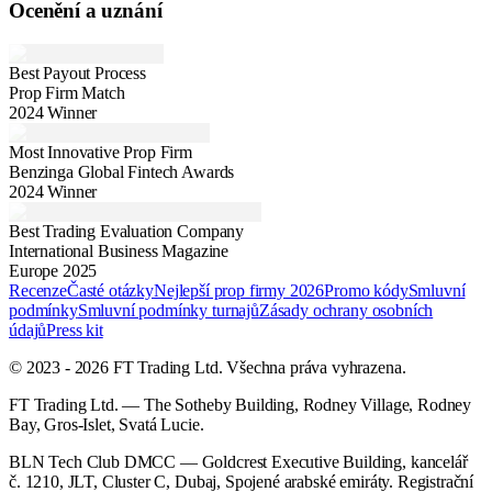
Ocenění a uznání
Best Payout Process
Prop Firm Match
2024 Winner
Most Innovative Prop Firm
Benzinga Global Fintech Awards
2024 Winner
Best Trading Evaluation Company
International Business Magazine
Europe 2025
Recenze
Časté otázky
Nejlepší prop firmy 2026
Promo kódy
Smluvní
podmínky
Smluvní podmínky turnajů
Zásady ochrany osobních
údajů
Press kit
© 2023 - 2026 FT Trading Ltd. Všechna práva vyhrazena.
FT Trading Ltd. — The Sotheby Building, Rodney Village, Rodney
Bay, Gros-Islet, Svatá Lucie.
BLN Tech Club DMCC — Goldcrest Executive Building, kancelář
č. 1210, JLT, Cluster C, Dubaj, Spojené arabské emiráty. Registrační