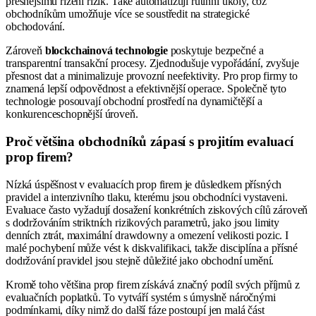
přesnějšímu řízení rizik. Také automatizují rutinní úkoly, což
obchodníkům umožňuje více se soustředit na strategické
obchodování.
Zároveň
blockchainová technologie
poskytuje bezpečné a
transparentní transakční procesy. Zjednodušuje vypořádání, zvyšuje
přesnost dat a minimalizuje provozní neefektivity. Pro prop firmy to
znamená lepší odpovědnost a efektivnější operace. Společně tyto
technologie posouvají obchodní prostředí na dynamičtější a
konkurenceschopnější úroveň.
Proč většina obchodníků zápasí s projitím evaluací
prop firem?
Nízká úspěšnost v evaluacích prop firem je důsledkem přísných
pravidel a intenzivního tlaku, kterému jsou obchodníci vystaveni.
Evaluace často vyžadují dosažení konkrétních ziskových cílů zároveň
s dodržováním striktních rizikových parametrů, jako jsou limity
denních ztrát, maximální drawdowny a omezení velikosti pozic. I
malé pochybení může vést k diskvalifikaci, takže disciplína a přísné
dodržování pravidel jsou stejně důležité jako obchodní umění.
Kromě toho většina prop firem získává značný podíl svých příjmů z
evaluačních poplatků. To vytváří systém s úmyslně náročnými
podmínkami, díky nimž do další fáze postoupí jen malá část