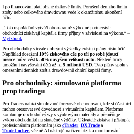
I po financování platí přísné rizikové limity. Porušení denního limitu
ztráty nebo celkového drawdownu vede k okamžitému ukončení
účtu.
„Toto uspořádání vytváří oboustranně výhodné partnerství:
obchodníci získávají kapitál a firmy příjmy v závislosti na výkonu.“ –
Myfxbook
Pro obchodníky s trvale dobrými výsledky existují plány růstu účtů.
Například dosažení
10% ziskového cíle po tři po sobě jdoucí
měsíce
může vést k
50% navýšení velikosti účtu
. Některé firmy
umožňují navyšování účtů až na
5 milionů USD
. Tyto plány spolu s
omezeními denních ztrát a drawdownů chrání kapitál firmy.
Pro obchodníky: simulovaná platforma
prop tradingu
Pro Traders nabízí simulované forexové obchodování, kde si účastníci
mohou otestovat své dovednosti s virtuálním kapitálem. Platforma
kombinuje obchodní výzvy s výukovými materiály a přeměňuje
výkon obchodníků na skutečné výdělky. Uživatelé získávají přístup k
profesionálním platformám jako
cTrader
,
DXTrade
a
TradeLocker
, včetně AI nástrojů na řízení rizik a monitorování