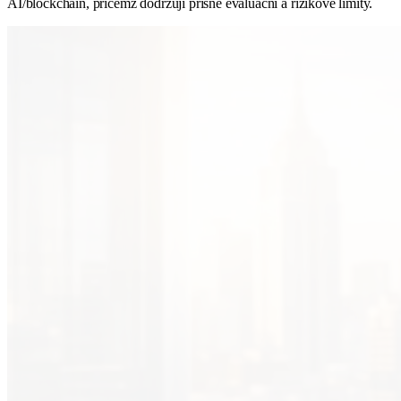
AI/blockchain, přičemž dodržují přísné evaluační a rizikové limity.