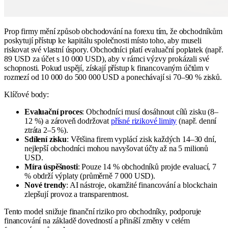
Prop firmy mění způsob obchodování na forexu tím, že obchodníkům
poskytují přístup ke kapitálu společnosti místo toho, aby museli
riskovat své vlastní úspory. Obchodníci platí evaluační poplatek (např.
89 USD za účet s 10 000 USD), aby v rámci výzvy prokázali své
schopnosti. Pokud uspějí, získají přístup k financovaným účtům v
rozmezí od 10 000 do 500 000 USD a ponechávají si 70–90 % zisků.
Klíčové body:
Evaluační proces
: Obchodníci musí dosáhnout cílů zisku (8–
12 %) a zároveň dodržovat
přísné rizikové limity
(např. denní
ztráta 2–5 %).
Sdílení zisku
: Většina firem vyplácí zisk každých 14–30 dní,
nejlepší obchodníci mohou navyšovat účty až na 5 milionů
USD.
Míra úspěšnosti
: Pouze 14 % obchodníků projde evaluací, 7
% obdrží výplaty (průměrně 7 000 USD).
Nové trendy
: AI nástroje, okamžité financování a blockchain
zlepšují provoz a transparentnost.
Tento model snižuje finanční riziko pro obchodníky, podporuje
financování na základě dovedností a přináší změny v celém