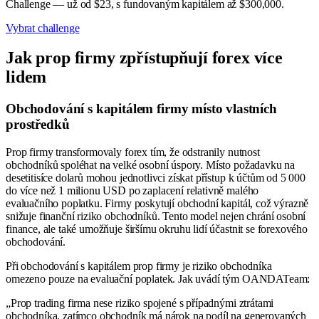
Challenge — už od $23, s fundovaným kapitálem až $300,000.
Vybrat challenge
Jak prop firmy zpřístupňují forex více
lidem
Obchodování s kapitálem firmy místo vlastních
prostředků
Prop firmy transformovaly forex tím, že odstranily nutnost
obchodníků spoléhat na velké osobní úspory. Místo požadavku na
desetitisíce dolarů mohou jednotlivci získat přístup k účtům od 5 000
do více než 1 milionu USD po zaplacení relativně malého
evaluačního poplatku. Firmy poskytují obchodní kapitál, což výrazně
snižuje finanční riziko obchodníků. Tento model nejen chrání osobní
finance, ale také umožňuje širšímu okruhu lidí účastnit se forexového
obchodování.
Při obchodování s kapitálem prop firmy je riziko obchodníka
omezeno pouze na evaluační poplatek. Jak uvádí tým OANDATeam:
„Prop trading firma nese riziko spojené s případnými ztrátami
obchodníka, zatímco obchodník má nárok na podíl na generovaných