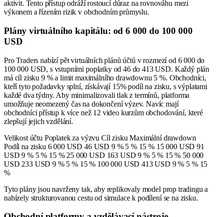
aktivit. Tento přístup odráží rostoucí důraz na rovnováhu mezi
výkonem a řízením rizik v obchodním průmyslu.
Plány virtuálního kapitálu: od 6 000 do 100 000
USD
Pro Traders nabízí pět virtuálních plánů účtů v rozmezí od 6 000 do
100 000 USD, s vstupními poplatky od 46 do 413 USD. Každý plán
má cíl zisku 9 % a limit maximálního drawdownu 5 %. Obchodníci,
kteří tyto požadavky splní, získávají 15% podíl na zisku, s výplatami
každé dva týdny. Aby minimalizovali tlak z termínů, platforma
umožňuje neomezený čas na dokončení výzev. Navíc mají
obchodníci přístup k více než 12 video kurzům obchodování, které
zlepšují jejich vzdělání.
Velikost účtu Poplatek za výzvu Cíl zisku Maximální drawdown
Podíl na zisku 6 000 USD 46 USD 9 % 5 % 15 % 15 000 USD 91
USD 9 % 5 % 15 % 25 000 USD 163 USD 9 % 5 % 15 % 50 000
USD 233 USD 9 % 5 % 15 % 100 000 USD 413 USD 9 % 5 % 15
%
Tyto plány jsou navrženy tak, aby replikovaly model prop tradingu a
nabízely strukturovanou cestu od simulace k podílení se na zisku.
Obchodní platformy a vzdělávací nástroje