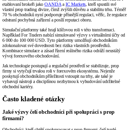
etablovaní brokeři jako
OANDA
a
IC Markets
, kteří spustili své
vlastní prop trading divize, čímž zvýšili důvěru a stabilitu trhu. Téměř
70 % obchodníků nyní podporuje přísnější regulaci, věříc, že regulace
odstraní pochybná zařízení a posílí reputaci oboru.
Simulační platformy také hrají klíčovou roli v této transformaci.
Například For Traders nabízí simulované výzvy s virtuálními účty od
6 000 do 100 000 USD. Tyto platformy umožňují obchodníkům
zdokonalovat své dovednosti bez rizika vlastních prostředků.
Kombinace simulace a zásad řízení reálného rizika odráží neustálý
vývoj forexového obchodování.
Jak technologie postupují a regulační prostředí se stabilizuje, prop
firmy si vytyčují trvalou roli v forexovém ekosystému. Nejenže
poskytují obchodníkům příležitosti vstoupit na trhy, ale také je
vybavují nástroji a disciplínou nezbytnou k vybudování udržitelné
obchodní kariéry.
Často kladené otázky
Jaké výzvy čelí obchodníci při spolupráci s prop
firmami?
Obchodníci, kteří chtějí spolupracovat s prop firmami, čelí tvrdé