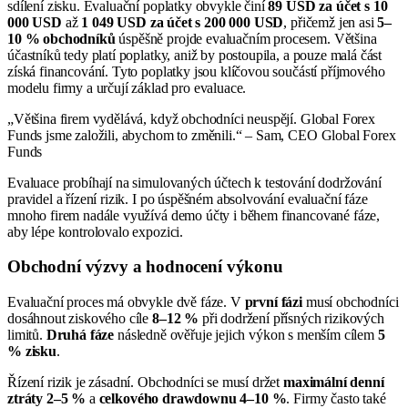
sdílení zisku. Evaluační poplatky obvykle činí
89 USD za účet s 10
000 USD
až
1 049 USD za účet s 200 000 USD
, přičemž jen asi
5–
10 % obchodníků
úspěšně projde evaluačním procesem. Většina
účastníků tedy platí poplatky, aniž by postoupila, a pouze malá část
získá financování. Tyto poplatky jsou klíčovou součástí příjmového
modelu firmy a určují základ pro evaluace.
„Většina firem vydělává, když obchodníci neuspějí. Global Forex
Funds jsme založili, abychom to změnili.“ – Sam, CEO Global Forex
Funds
Evaluace probíhají na simulovaných účtech k testování dodržování
pravidel a řízení rizik. I po úspěšném absolvování evaluační fáze
mnoho firem nadále využívá demo účty i během financované fáze,
aby lépe kontrolovalo expozici.
Obchodní výzvy a hodnocení výkonu
Evaluační proces má obvykle dvě fáze. V
první fázi
musí obchodníci
dosáhnout ziskového cíle
8–12 %
při dodržení přísných rizikových
limitů.
Druhá fáze
následně ověřuje jejich výkon s menším cílem
5
% zisku
.
Řízení rizik je zásadní. Obchodníci se musí držet
maximální denní
ztráty 2–5 %
a
celkového drawdownu 4–10 %
. Firmy často také