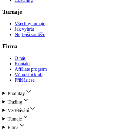
Coaching
Turnaje
Všechny turnaje
Jak vyhrát
Nejlepší soutěže
Firma
O nás
Kontakt
Affiliate program
Věrnostní klub
Přihlásit se
Produkty
Trading
Vzdělávání
Turnaje
Firma