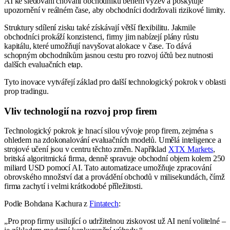
AI ke sledování chování obchodníků během výzev a poskytuje
upozornění v reálném čase, aby obchodníci dodržovali rizikové limity.
Struktury sdílení zisku také získávají větší flexibilitu. Jakmile
obchodníci prokáží konzistenci, firmy jim nabízejí plány růstu
kapitálu, které umožňují navyšovat alokace v čase. To dává
schopným obchodníkům jasnou cestu pro rozvoj účtů bez nutnosti
dalších evaluačních etap.
Tyto inovace vytvářejí základ pro další technologický pokrok v oblasti
prop tradingu.
Vliv technologií na rozvoj prop firem
Technologický pokrok je hnací silou vývoje prop firem, zejména s
ohledem na zdokonalování evaluačních modelů. Umělá inteligence a
strojové učení jsou v centru těchto změn. Například
XTX Markets
,
britská algoritmická firma, denně spravuje obchodní objem kolem 250
miliard USD pomocí AI. Tato automatizace umožňuje zpracování
obrovského množství dat a provádění obchodů v milisekundách, čímž
firma zachytí i velmi krátkodobé příležitosti.
Podle Bohdana Kachura z
Fintatech
:
„Pro prop firmy usilující o udržitelnou ziskovost už AI není volitelné –