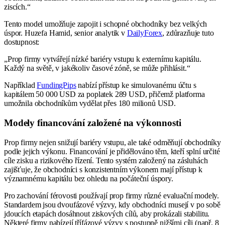
ziscích.“
Tento model umožňuje zapojit i schopné obchodníky bez velkých
úspor. Huzefa Hamid, senior analytik v
DailyForex
, zdůrazňuje tuto
dostupnost:
„Prop firmy vytvářejí nízké bariéry vstupu k externímu kapitálu.
Každý na světě, v jakékoliv časové zóně, se může přihlásit.“
Například
FundingPips
nabízí přístup ke simulovanému účtu s
kapitálem 50 000 USD za poplatek 289 USD, přičemž platforma
umožnila obchodníkům vydělat přes 180 milionů USD.
Modely financování založené na výkonnosti
Prop firmy nejen snižují bariéry vstupu, ale také odměňují obchodníky
podle jejich výkonu. Financování je přidělováno těm, kteří splní určité
cíle zisku a rizikového řízení. Tento systém založený na zásluhách
zajišťuje, že obchodníci s konzistentním výkonem mají přístup k
významnému kapitálu bez ohledu na počáteční úspory.
Pro zachování férovosti používají prop firmy různé evaluační modely.
Standardem jsou dvoufázové výzvy, kdy obchodníci musejí v po sobě
jdoucích etapách dosáhnout ziskových cílů, aby prokázali stabilitu.
Některé firmy nabízejí třífázové výzvy s postupně nižšími cíli (např. 8