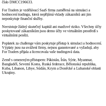
číslo DMCC196633.
For Traders je vzdělávací SaaS firma zaměřená na simulaci a
hodnocení tradingu, která nepřijímá vklady zákazníků ani jim
neposkytuje finanční služby.
Neexistuje žádný skutečný kapitál ani maržové riziko. Všechny účty
poskytované zákazníkům jsou demo účty ve virtuálním prostředí s
virtuálními penězi.
Poplatek za challenge vám poskytuje přístup k simulaci a hodnocení.
Výplaty jsou na uvážení firmy, nejsou garantované a vyžadují, aby
For Traders přijala a licencovala vaše tradingová data.
Země s omezeným přístupem: Pákistán, Írán, Sýrie, Myanmar,
Bangladéš, Severní Korea, Ruská federace, Běloruská republika,
Kuba, Libanon, Libye, Súdán, Krym a Doněcké a Luhanské oblasti
Ukrajiny.