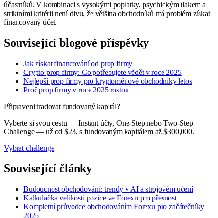
účastníků. V kombinaci s vysokými poplatky, psychickým tlakem a
striktními kritérii není divu, že většina obchodníků má problém získat
financovaný účet.
Související blogové příspěvky
Jak získat financování od prop firmy
Crypto prop firmy: Co potřebujete vědět v roce 2025
Nejlepší prop firmy pro kryptoměnové obchodníky letos
Proč prop firmy v roce 2025 rostou
Připraveni tradovat fundovaný kapitál?
Vyberte si svou cestu — Instant účty, One-Step nebo Two-Step
Challenge — už od $23, s fundovaným kapitálem až $300,000.
Vybrat challenge
Související články
Budoucnost obchodování: trendy v AI a strojovém učení
Kalkulačka velikosti pozice ve Forexu pro přesnost
Kompletní průvodce obchodováním Forexu pro začátečníky
2026