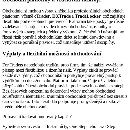
Obchodníci si mohou vybrat z několika profesionálních obchodních
platforem, včetně
cTrader
,
DXTrade
a
TradeLocker
, což zajišťuje
flexibilitu podle osobních preferencí. Platforma také poskytuje různé
vzdělávací nástroje jako video kurzy obchodování, e-knihy o
forexových strategiích a přehledy výkonu. Začlenění AI nástrojů pro
řízení rizik pomáhá obchodníkům držet se limitů drawdownu a
vyhýbat se porušení pravidel, což usnadňuje udržení disciplíny.
Výplaty a flexibilní možnosti obchodování
For Traders napodobuje tradiční prop firmy tím, že nabízí vyvážený
přístup mezi flexibilitou a řízením rizik. Výplaty zisků se provádí
každé dva týdny, což obchodníkům poskytuje pravidelný přístup k
výdělkům po dosažení cílů. Platforma také umožňuje uživatelům
přizpůsobit některá obchodní pravidla podle svých osobních strategií.
Bez časových omezení na dokončení výzev mohou obchodníci
soustředit na identifikaci kvalitních obchodních příležitostí bez stresu z
časového tlaku. Tato flexibilita podporuje promyšlenější a rizikově
uvědomělé obchodování.
Připraveni tradovat fundovaný kapitál?
Vyberte si svou cestu — Instant účty, One-Step nebo Two-Step