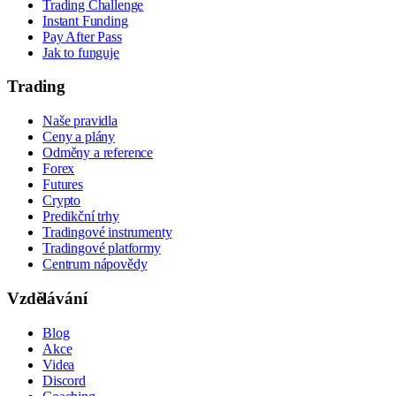
Trading Challenge
Instant Funding
Pay After Pass
Jak to funguje
Trading
Naše pravidla
Ceny a plány
Odměny a reference
Forex
Futures
Crypto
Predikční trhy
Tradingové instrumenty
Tradingové platformy
Centrum nápovědy
Vzdělávání
Blog
Akce
Videa
Discord