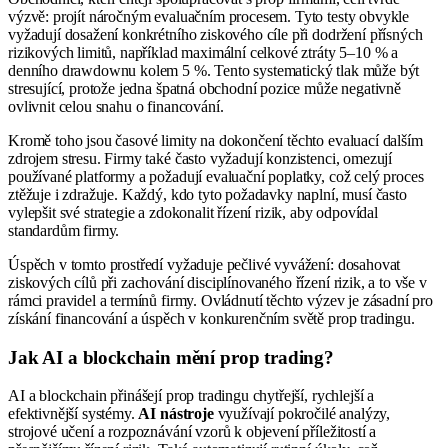
výzvě: projít náročným evaluačním procesem. Tyto testy obvykle
vyžadují dosažení konkrétního ziskového cíle při dodržení přísných
rizikových limitů, například maximální celkové ztráty 5–10 % a
denního drawdownu kolem 5 %. Tento systematický tlak může být
stresující, protože jedna špatná obchodní pozice může negativně
ovlivnit celou snahu o financování.
Kromě toho jsou časové limity na dokončení těchto evaluací dalším
zdrojem stresu. Firmy také často vyžadují konzistenci, omezují
používané platformy a požadují evaluační poplatky, což celý proces
ztěžuje i zdražuje. Každý, kdo tyto požadavky naplní, musí často
vylepšit své strategie a zdokonalit řízení rizik, aby odpovídal
standardům firmy.
Úspěch v tomto prostředí vyžaduje pečlivé vyvážení: dosahovat
ziskových cílů při zachování disciplínovaného řízení rizik, a to vše v
rámci pravidel a termínů firmy. Ovládnutí těchto výzev je zásadní pro
získání financování a úspěch v konkurenčním světě prop tradingu.
Jak AI a blockchain mění prop trading?
AI a blockchain přinášejí prop tradingu chytřejší, rychlejší a
efektivnější systémy.
AI nástroje
využívají pokročilé analýzy,
strojové učení a rozpoznávání vzorů k objevení příležitostí a