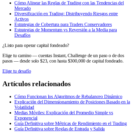
Cómo Alinear las Reglas de Trading con las Tendencias del
Mercado
Diversificación en Trading: Distribuyendo Riesgos entre
Activos
Estrategias de Cobertura para Traders Conservadores
Estrategias de Momentum vs Reversión a la Media para
Desafíos
¿Listo para operar capital fondeado?
Elige tu camino — cuentas Instant, Challenge de un paso o de dos
pasos — desde solo $23, con hasta $300,000 de capital fondeado.
Elige tu desafío
Artículos relacionados
Cómo Funcionan los Algoritmos de Rebalanceo Dinámico
Explicación del Dimensionamiento de Posiciones Basado en la
Volatilidad
Medias Móviles: Explicación del Promedio Simple vs
Exponencial
Guía Definitiva sobre Métricas de Rendimiento en el Trading
Guía Definitiva sobre Reglas de Entrada y Salida