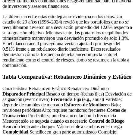
ofrecer las mejores combinaciones riesgo-rentabilidad para la mayoría
de inversores y asesores financieros.
La diferencia entre estas estrategias se evidencia en los datos. Un
estudio de 29 años (1996–2024) reveló que los portafolios que no se
reequilibraron tuvieron una desviación promedio del 12.6% respecto a
su asignación objetivo. Mientras tanto, los portafolios reequilibrados
trimestralmente mantuvieron una desviación promedio de solo 1.3%.
El rebalanceo anual proveyó una ventaja ajustada por riesgo del
0.51% frente a un rebalanceo diario ineficiente. Estos resultados
demuestran cómo la frecuencia de rebalanceo impacta tanto el
rendimiento como el control de riesgos, como se resume en la tabla a
continuación.
Tabla Comparativa: Rebalanceo Dinámico y Estático
Característica Rebalanceo Estático Rebalanceo Dinámico
Disparador Principal
Basado en tiempo (fechas fijas) Desviación de
asignación (event-driven)
Frecuencia
Fija (e.g., anual) Variable;
depende de cambios de mercado
Esfuerzo de Monitoreo
Bajo;
revisiones periódicas Alto; requiere monitoreo frecuente
Costos de
Transacción
Predecibles; pueden aumentar con la frecuencia
Menores; sólo se negocia cuando es necesario
Control de Riesgo
Reacción lenta ante choques Más sensible a cambios en el riesgo
Complejidad
Sencillo; en gran parte automatizado Complejo;