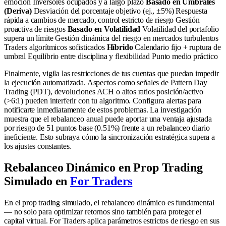
emoción Inversores ocupados y a largo plazo
Basado en Umbrales
(Deriva)
Desviación del porcentaje objetivo (ej., ±5%) Respuesta
rápida a cambios de mercado, control estricto de riesgo Gestión
proactiva de riesgos
Basado en Volatilidad
Volatilidad del portafolio
supera un límite Gestión dinámica del riesgo en mercados turbulentos
Traders algorítmicos sofisticados
Híbrido
Calendario fijo + ruptura de
umbral Equilibrio entre disciplina y flexibilidad Punto medio práctico
Finalmente, vigila las restricciones de tus cuentas que puedan impedir
la ejecución automatizada. Aspectos como señales de Pattern Day
Trading (PDT), devoluciones ACH o altos ratios posición/activo
(>6:1) pueden interferir con tu algoritmo. Configura alertas para
notificarte inmediatamente de estos problemas. La investigación
muestra que el rebalanceo anual puede aportar una ventaja ajustada
por riesgo de 51 puntos base (0.51%) frente a un rebalanceo diario
ineficiente. Esto subraya cómo la sincronización estratégica supera a
los ajustes constantes.
Rebalanceo Dinámico en Prop Trading
Simulado en
For Traders
En el prop trading simulado, el rebalanceo dinámico es fundamental
— no solo para optimizar retornos sino también para proteger el
capital virtual. For Traders aplica parámetros estrictos de riesgo en sus