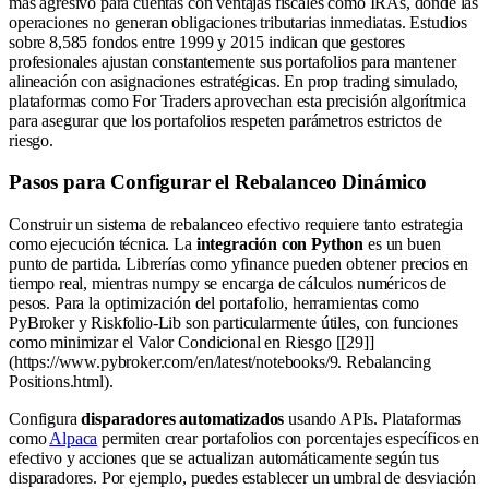
más agresivo para cuentas con ventajas fiscales como IRAs, donde las
operaciones no generan obligaciones tributarias inmediatas. Estudios
sobre 8,585 fondos entre 1999 y 2015 indican que gestores
profesionales ajustan constantemente sus portafolios para mantener
alineación con asignaciones estratégicas. En prop trading simulado,
plataformas como For Traders aprovechan esta precisión algorítmica
para asegurar que los portafolios respeten parámetros estrictos de
riesgo.
Pasos para Configurar el Rebalanceo Dinámico
Construir un sistema de rebalanceo efectivo requiere tanto estrategia
como ejecución técnica. La
integración con Python
es un buen
punto de partida. Librerías como yfinance pueden obtener precios en
tiempo real, mientras numpy se encarga de cálculos numéricos de
pesos. Para la optimización del portafolio, herramientas como
PyBroker y Riskfolio-Lib son particularmente útiles, con funciones
como minimizar el Valor Condicional en Riesgo [[29]]
(https://www.pybroker.com/en/latest/notebooks/9. Rebalancing
Positions.html).
Configura
disparadores automatizados
usando APIs. Plataformas
como
Alpaca
permiten crear portafolios con porcentajes específicos en
efectivo y acciones que se actualizan automáticamente según tus
disparadores. Por ejemplo, puedes establecer un umbral de desviación