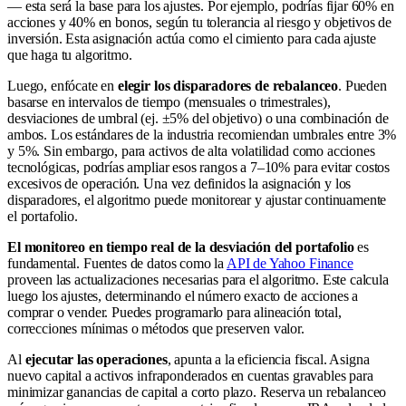
— esta será la base para los ajustes. Por ejemplo, podrías fijar 60% en
acciones y 40% en bonos, según tu tolerancia al riesgo y objetivos de
inversión. Esta asignación actúa como el cimiento para cada ajuste
que haga tu algoritmo.
Luego, enfócate en
elegir los disparadores de rebalanceo
. Pueden
basarse en intervalos de tiempo (mensuales o trimestrales),
desviaciones de umbral (ej. ±5% del objetivo) o una combinación de
ambos. Los estándares de la industria recomiendan umbrales entre 3%
y 5%. Sin embargo, para activos de alta volatilidad como acciones
tecnológicas, podrías ampliar esos rangos a 7–10% para evitar costos
excesivos de operación. Una vez definidos la asignación y los
disparadores, el algoritmo puede monitorear y ajustar continuamente
el portafolio.
El monitoreo en tiempo real de la desviación del portafolio
es
fundamental. Fuentes de datos como la
API de Yahoo Finance
proveen las actualizaciones necesarias para el algoritmo. Este calcula
luego los ajustes, determinando el número exacto de acciones a
comprar o vender. Puedes programarlo para alineación total,
correcciones mínimas o métodos que preserven valor.
Al
ejecutar las operaciones
, apunta a la eficiencia fiscal. Asigna
nuevo capital a activos infraponderados en cuentas gravables para
minimizar ganancias de capital a corto plazo. Reserva un rebalanceo