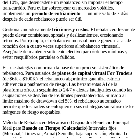
del 10%, que desencadene un rebalanceo sin importar el tiempo
transcurrido. Para evitar sobreoperar en mercados volátiles,
implementa un
periodo de enfriamiento
— un intervalo de 7 días
después de cada rebalanceo puede ser útil.
Gestiona cuidadosamente
fricciones y costos
. El rebalanceo frecuente
puede elevar comisiones, spreads y deslizamientos, erosionando
retornos. Por ejemplo, el rebalanceo mensual puede generar tasas de
rotación dos a cuatro veces superiores al rebalanceo trimestral.
Asegúrate de mantener suficiente efectivo para órdenes mínimas y
evitar reequilibrios parciales o fallidos.
Estas estrategias conforman la base de un proceso sistemático de
rebalanceo. Para usuarios de
planes de capital virtual For Traders
(de $6K a $100K), el rebalanceo algorítmico garantiza estricta
adherencia a parámetros de riesgo. Las herramientas AI de la
plataforma ofrecen seguimiento 24/7 y alertas inteligentes cuando las
asignaciones se desvían de los límites preestablecidos. Sumado al
límite máximo de drawdown del 5%, el rebalanceo automático
permite que los traders se enfoquen en sus estrategias sin salirse de los
márgenes de riesgo aceptables.
Método de Rebalanceo Mecanismo Disparador Beneficio Principal
Ideal para
Basado en Tiempo (Calendario)
Intervalos fijos
(Mensual, Trimestral, Anual) Sencillo, baja supervisión, elimina la