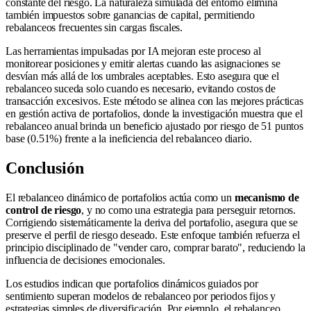
constante del riesgo. La naturaleza simulada del entorno elimina
también impuestos sobre ganancias de capital, permitiendo
rebalanceos frecuentes sin cargas fiscales.
Las herramientas impulsadas por IA mejoran este proceso al
monitorear posiciones y emitir alertas cuando las asignaciones se
desvían más allá de los umbrales aceptables. Esto asegura que el
rebalanceo suceda solo cuando es necesario, evitando costos de
transacción excesivos. Este método se alinea con las mejores prácticas
en gestión activa de portafolios, donde la investigación muestra que el
rebalanceo anual brinda un beneficio ajustado por riesgo de 51 puntos
base (0.51%) frente a la ineficiencia del rebalanceo diario.
Conclusión
El rebalanceo dinámico de portafolios actúa como un
mecanismo de
control de riesgo
, y no como una estrategia para perseguir retornos.
Corrigiendo sistemáticamente la deriva del portafolio, asegura que se
preserve el perfil de riesgo deseado. Este enfoque también refuerza el
principio disciplinado de "vender caro, comprar barato", reduciendo la
influencia de decisiones emocionales.
Los estudios indican que portafolios dinámicos guiados por
sentimiento superan modelos de rebalanceo por periodos fijos y
estrategias simples de diversificación. Por ejemplo, el rebalanceo