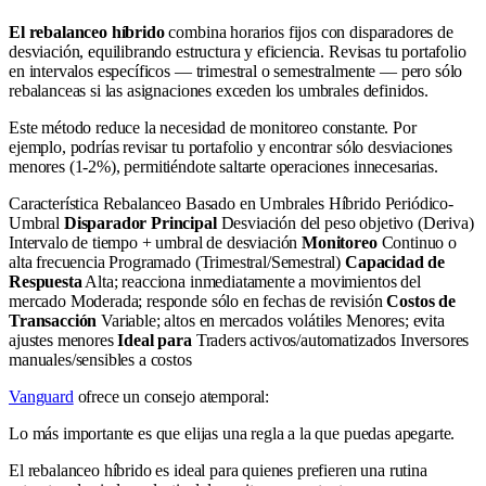
El rebalanceo híbrido
combina horarios fijos con disparadores de
desviación, equilibrando estructura y eficiencia. Revisas tu portafolio
en intervalos específicos — trimestral o semestralmente — pero sólo
rebalanceas si las asignaciones exceden los umbrales definidos.
Este método reduce la necesidad de monitoreo constante. Por
ejemplo, podrías revisar tu portafolio y encontrar sólo desviaciones
menores (1-2%), permitiéndote saltarte operaciones innecesarias.
Característica Rebalanceo Basado en Umbrales Híbrido Periódico-
Umbral
Disparador Principal
Desviación del peso objetivo (Deriva)
Intervalo de tiempo + umbral de desviación
Monitoreo
Continuo o
alta frecuencia Programado (Trimestral/Semestral)
Capacidad de
Respuesta
Alta; reacciona inmediatamente a movimientos del
mercado Moderada; responde sólo en fechas de revisión
Costos de
Transacción
Variable; altos en mercados volátiles Menores; evita
ajustes menores
Ideal para
Traders activos/automatizados Inversores
manuales/sensibles a costos
Vanguard
ofrece un consejo atemporal:
Lo más importante es que elijas una regla a la que puedas apegarte.
El rebalanceo híbrido es ideal para quienes prefieren una rutina