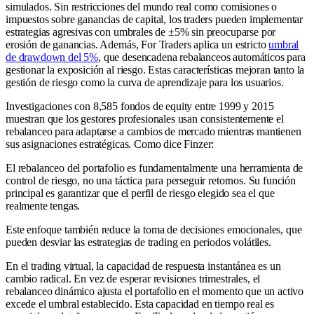
simulados. Sin restricciones del mundo real como comisiones o
impuestos sobre ganancias de capital, los traders pueden implementar
estrategias agresivas con umbrales de ±5% sin preocuparse por
erosión de ganancias. Además, For Traders aplica un estricto
umbral
de drawdown del 5%
, que desencadena rebalanceos automáticos para
gestionar la exposición al riesgo. Estas características mejoran tanto la
gestión de riesgo como la curva de aprendizaje para los usuarios.
Investigaciones con 8,585 fondos de equity entre 1999 y 2015
muestran que los gestores profesionales usan consistentemente el
rebalanceo para adaptarse a cambios de mercado mientras mantienen
sus asignaciones estratégicas. Como dice Finzer:
El rebalanceo del portafolio es fundamentalmente una herramienta de
control de riesgo, no una táctica para perseguir retornos. Su función
principal es garantizar que el perfil de riesgo elegido sea el que
realmente tengas.
Este enfoque también reduce la toma de decisiones emocionales, que
pueden desviar las estrategias de trading en periodos volátiles.
En el trading virtual, la capacidad de respuesta instantánea es un
cambio radical. En vez de esperar revisiones trimestrales, el
rebalanceo dinámico ajusta el portafolio en el momento que un activo
excede el umbral establecido. Esta capacidad en tiempo real es