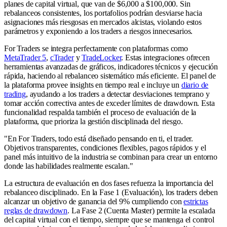
planes de capital virtual, que van de $6,000 a $100,000. Sin
rebalanceos consistentes, los portafolios podrían desviarse hacia
asignaciones más riesgosas en mercados alcistas, violando estos
parámetros y exponiendo a los traders a riesgos innecesarios.
For Traders se integra perfectamente con plataformas como
MetaTrader 5
,
cTrader
y
TradeLocker
. Estas integraciones ofrecen
herramientas avanzadas de gráficos, indicadores técnicos y ejecución
rápida, haciendo al rebalanceo sistemático más eficiente. El panel de
la plataforma provee insights en tiempo real e incluye un
diario de
trading
, ayudando a los traders a detectar desviaciones temprano y
tomar acción correctiva antes de exceder límites de drawdown. Esta
funcionalidad respalda también el proceso de evaluación de la
plataforma, que prioriza la gestión disciplinada del riesgo.
"En For Traders, todo está diseñado pensando en ti, el trader.
Objetivos transparentes, condiciones flexibles, pagos rápidos y el
panel más intuitivo de la industria se combinan para crear un entorno
donde las habilidades realmente escalan."
La estructura de evaluación en dos fases refuerza la importancia del
rebalanceo disciplinado. En la Fase 1 (Evaluación), los traders deben
alcanzar un objetivo de ganancia del 9% cumpliendo con
estrictas
reglas de drawdown
. La Fase 2 (Cuenta Master) permite la escalada
del capital virtual con el tiempo, siempre que se mantenga el control