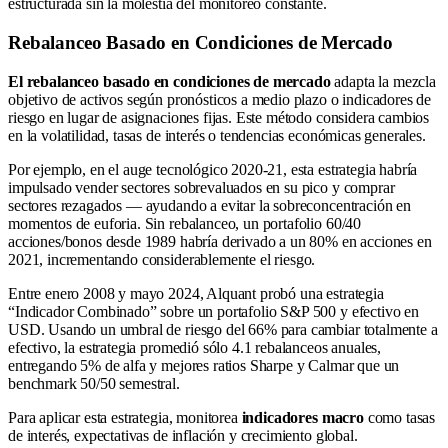
estructurada sin la molestia del monitoreo constante.
Rebalanceo Basado en Condiciones de Mercado
El rebalanceo basado en condiciones de mercado
adapta la mezcla
objetivo de activos según pronósticos a medio plazo o indicadores de
riesgo en lugar de asignaciones fijas. Este método considera cambios
en la volatilidad, tasas de interés o tendencias económicas generales.
Por ejemplo, en el auge tecnológico 2020-21, esta estrategia habría
impulsado vender sectores sobrevaluados en su pico y comprar
sectores rezagados — ayudando a evitar la sobreconcentración en
momentos de euforia. Sin rebalanceo, un portafolio 60/40
acciones/bonos desde 1989 habría derivado a un 80% en acciones en
2021, incrementando considerablemente el riesgo.
Entre enero 2008 y mayo 2024, Alquant probó una estrategia
“Indicador Combinado” sobre un portafolio S&P 500 y efectivo en
USD. Usando un umbral de riesgo del 66% para cambiar totalmente a
efectivo, la estrategia promedió sólo 4.1 rebalanceos anuales,
entregando 5% de alfa y mejores ratios Sharpe y Calmar que un
benchmark 50/50 semestral.
Para aplicar esta estrategia, monitorea
indicadores macro
como tasas
de interés, expectativas de inflación y crecimiento global.