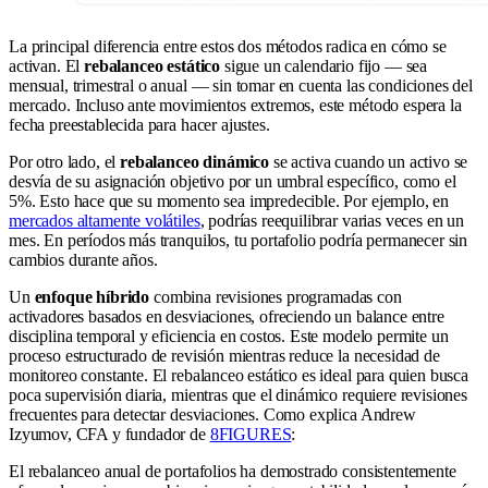
La principal diferencia entre estos dos métodos radica en cómo se
activan. El
rebalanceo estático
sigue un calendario fijo — sea
mensual, trimestral o anual — sin tomar en cuenta las condiciones del
mercado. Incluso ante movimientos extremos, este método espera la
fecha preestablecida para hacer ajustes.
Por otro lado, el
rebalanceo dinámico
se activa cuando un activo se
desvía de su asignación objetivo por un umbral específico, como el
5%. Esto hace que su momento sea impredecible. Por ejemplo, en
mercados altamente volátiles
, podrías reequilibrar varias veces en un
mes. En períodos más tranquilos, tu portafolio podría permanecer sin
cambios durante años.
Un
enfoque híbrido
combina revisiones programadas con
activadores basados en desviaciones, ofreciendo un balance entre
disciplina temporal y eficiencia en costos. Este modelo permite un
proceso estructurado de revisión mientras reduce la necesidad de
monitoreo constante. El rebalanceo estático es ideal para quien busca
poca supervisión diaria, mientras que el dinámico requiere revisiones
frecuentes para detectar desviaciones. Como explica Andrew
Izyumov, CFA y fundador de
8FIGURES
:
El rebalanceo anual de portafolios ha demostrado consistentemente